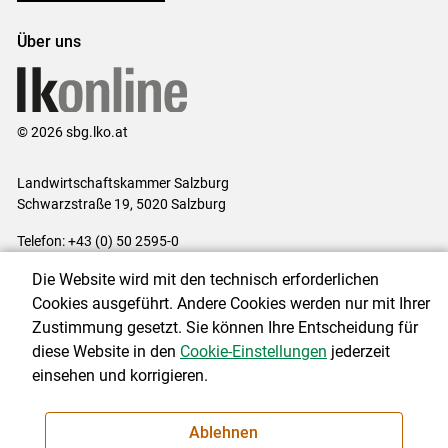
Über uns
© 2026 sbg.lko.at
Landwirtschaftskammer Salzburg
Schwarzstraße 19, 5020 Salzburg
Telefon: +43 (0) 50 2595-0
E-Mail:
office@lk-salzburg.at
Die Website wird mit den technisch erforderlichen
Impressum
|
Kontakt
|
Datenschutzerklärung
|
Barrierefreiheit
|
Cookies ausgeführt. Andere Cookies werden nur mit Ihrer
Cookie-Einstellungen
Zustimmung gesetzt. Sie können Ihre Entscheidung für
diese Website in den
Cookie-Einstellungen
jederzeit
einsehen und korrigieren.
NEWSLETTER
Ablehnen