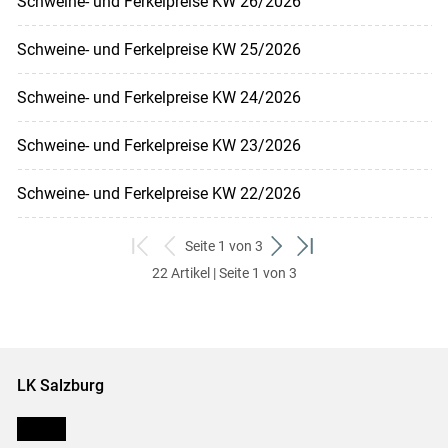
Schweine- und Ferkelpreise KW 26/2026
Schweine- und Ferkelpreise KW 25/2026
Schweine- und Ferkelpreise KW 24/2026
Schweine- und Ferkelpreise KW 23/2026
Schweine- und Ferkelpreise KW 22/2026
Seite 1 von 3
zum
zurück
weiter
zum
22 Artikel | Seite 1 von 3
ersten
zum
zum
letzten
Set
vorigen
nächsten
Set
Set
Set
LK Salzburg
Karriere