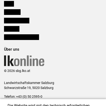
Presse
Downloads
Salzburger Bauer
lk Planbau
Bezirksbauernkammern
Über uns
© 2026 sbg.lko.at
Landwirtschaftskammer Salzburg
Schwarzstraße 19, 5020 Salzburg
Telefon: +43 (0) 50 2595-0
E-Mail:
office@lk-salzburg.at
Die Website wird mit den technisch erforderlichen