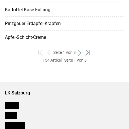
Kartoffel-Käse-Füllung
Pinzgauer Erdäpfel-Krapfen
Apfel-Schicht-Creme
Seite 1 von 8
zum
zurück
weiter
zum
154 Artikel | Seite 1 von 8
ersten
zum
zum
letzten
Set
vorigen
nächsten
Set
Set
Set
LK Salzburg
Karriere
Presse
Downloads