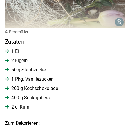
© Bergmüller
Zutaten
1 Ei
2 Eigelb
50 g Staubzucker
1 Pkg. Vanillezucker
200 g Kochschokolade
400 g Schlagobers
2 cl Rum
Skip to main content
Zum Dekorieren: