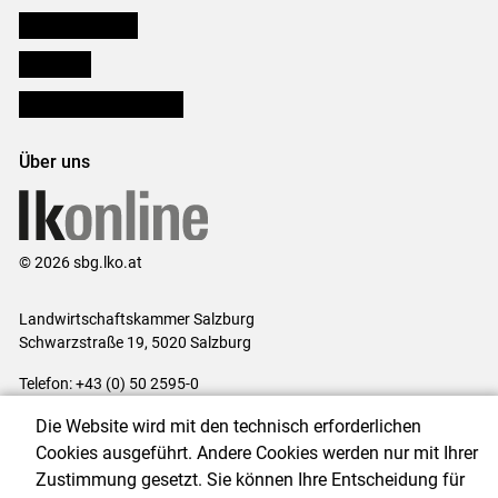
Salzburger Bauer
lk Planbau
Bezirksbauernkammern
Über uns
© 2026 sbg.lko.at
Landwirtschaftskammer Salzburg
Schwarzstraße 19, 5020 Salzburg
Telefon: +43 (0) 50 2595-0
E-Mail:
office@lk-salzburg.at
Die Website wird mit den technisch erforderlichen
Impressum
|
Kontakt
|
Datenschutzerklärung
|
Barrierefreiheit
|
Cookies ausgeführt. Andere Cookies werden nur mit Ihrer
Cookie-Einstellungen
Zustimmung gesetzt. Sie können Ihre Entscheidung für