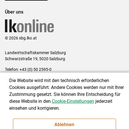
Über uns
© 2026 sbg.lko.at
Landwirtschaftskammer Salzburg
Schwarzstraße 19, 5020 Salzburg
Telefon: +43 (0) 50 2595-0
E-Mail:
office@lk-salzburg.at
Die Website wird mit den technisch erforderlichen
Impressum
|
Kontakt
|
Datenschutzerklärung
|
Barrierefreiheit
|
Cookies ausgeführt. Andere Cookies werden nur mit Ihrer
Cookie-Einstellungen
Zustimmung gesetzt. Sie können Ihre Entscheidung für
diese Website in den
Cookie-Einstellungen
jederzeit
einsehen und korrigieren.
NEWSLETTER
Ablehnen