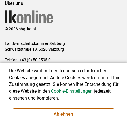
Über uns
© 2026 sbg.lko.at
Landwirtschaftskammer Salzburg
Schwarzstraße 19, 5020 Salzburg
Telefon: +43 (0) 50 2595-0
E-Mail:
office@lk-salzburg.at
Die Website wird mit den technisch erforderlichen
Impressum
|
Kontakt
|
Datenschutzerklärung
|
Barrierefreiheit
|
Cookies ausgeführt. Andere Cookies werden nur mit Ihrer
Cookie-Einstellungen
Zustimmung gesetzt. Sie können Ihre Entscheidung für
diese Website in den
Cookie-Einstellungen
jederzeit
einsehen und korrigieren.
NEWSLETTER
Ablehnen