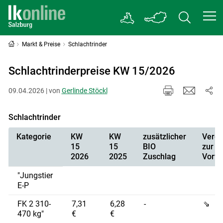
Markt & Preise
Schlachtrinder
Schlachtrinderpreise KW 15/2026
09.04.2026 | von
Gerlinde Stöckl
Schlachtrinder
Kategorie
KW
KW
zusätzlicher
Vergl
15
15
BIO
zur
2026
2025
Zuschlag
Vorw
"Jungstier
E-P
FK 2 310-
7,31
6,28
-
⇘
470 kg"
€
€