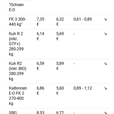
"Ochsen
E-O
FK 3 300-
7,35
6,32
0,61 - 0,89
⇘
440 kg"
€
€
Kuh R 2
6,14
5,69
-
⇘
(inkl.
€
€
GTF+)
280-299
kg
Kuh R2
6,59
5,89
-
⇘
(inkl. BIO)
€
€
280-299
kg
Kalbinnen
6,86
5,60
0,89 - 1,12
⇘
E-O FK 2
€
€
270-400
kg
SBG
8,53
6,72
-
⇘