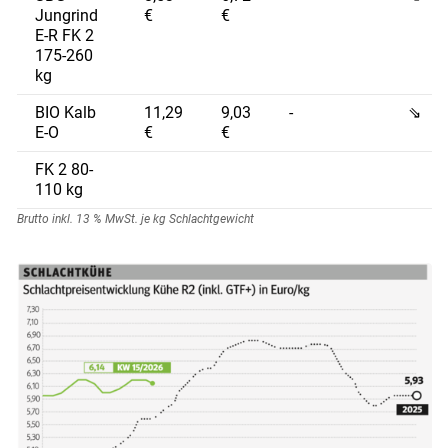
Jungrind
€
€
E-R FK 2
175-260
kg
BIO Kalb
11,29
9,03
-
⇘
E-O
€
€
FK 2 80-
110 kg
Brutto inkl. 13 % MwSt. je kg Schlachtgewicht
Skip to main content