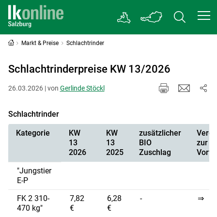
Markt & Preise
Schlachtrinder
Schlachtrinderpreise KW 13/2026
26.03.2026 | von
Gerlinde Stöckl
Schlachtrinder
Kategorie
KW
KW
zusätzlicher
Vergl
13
13
BIO
zur
2026
2025
Zuschlag
Vorw
"Jungstier
E-P
FK 2 310-
7,82
6,28
-
⇒
470 kg"
€
€