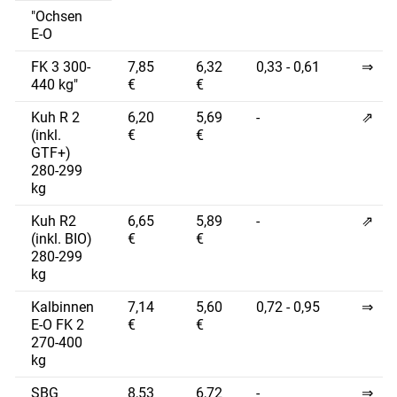
"Ochsen
E-O
FK 3 300-
7,85
6,32
0,33 - 0,61
⇒
440 kg"
€
€
Kuh R 2
6,20
5,69
-
⇗
(inkl.
€
€
GTF+)
280-299
kg
Kuh R2
6,65
5,89
-
⇗
(inkl. BIO)
€
€
280-299
kg
Kalbinnen
7,14
5,60
0,72 - 0,95
⇒
E-O FK 2
€
€
270-400
kg
SBG
8,53
6,72
-
⇒