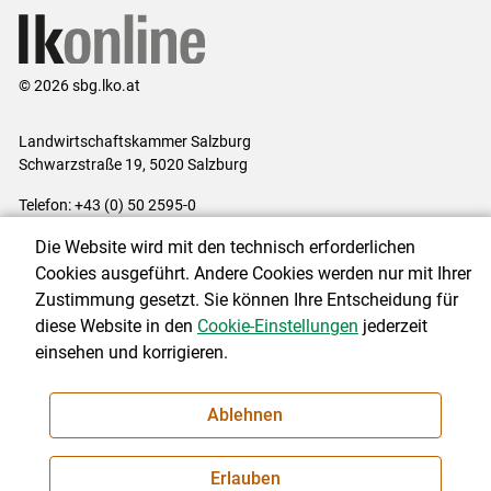
© 2026 sbg.lko.at
Landwirtschaftskammer Salzburg
Schwarzstraße 19, 5020 Salzburg
Telefon: +43 (0) 50 2595-0
E-Mail:
office@lk-salzburg.at
Die Website wird mit den technisch erforderlichen
Impressum
|
Kontakt
|
Datenschutzerklärung
|
Barrierefreiheit
|
Cookies ausgeführt. Andere Cookies werden nur mit Ihrer
Cookie-Einstellungen
Zustimmung gesetzt. Sie können Ihre Entscheidung für
diese Website in den
Cookie-Einstellungen
jederzeit
einsehen und korrigieren.
NEWSLETTER
Ablehnen
Erlauben