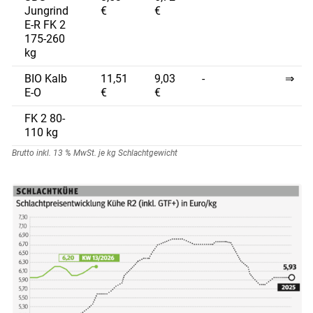
Jungrind
€
€
E-R FK 2
175-260
kg
BIO Kalb
11,51
9,03
-
⇒
E-O
€
€
FK 2 80-
110 kg
Brutto inkl. 13 % MwSt. je kg Schlachtgewicht
Skip to main content