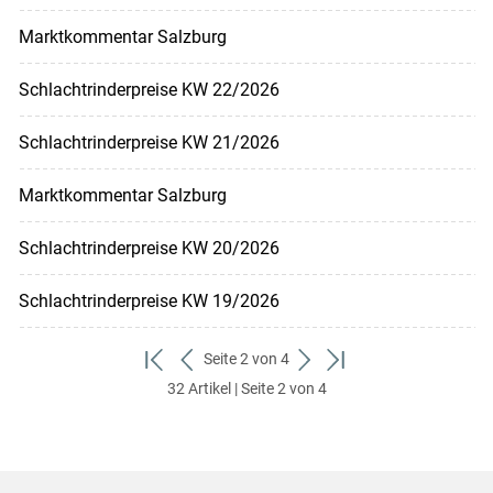
Marktkommentar Salzburg
Schlachtrinderpreise KW 22/2026
Schlachtrinderpreise KW 21/2026
Marktkommentar Salzburg
Schlachtrinderpreise KW 20/2026
Schlachtrinderpreise KW 19/2026
Seite 2 von 4
zum
zurück
weiter
zum
32 Artikel | Seite 2 von 4
ersten
zum
zum
letzten
Set
vorigen
nächsten
Set
Set
Set