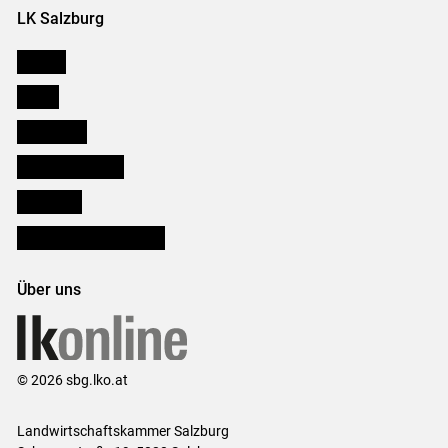
LK Salzburg
Karriere
Presse
Downloads
Salzburger Bauer
lk Planbau
Bezirksbauernkammern
Über uns
© 2026 sbg.lko.at
Landwirtschaftskammer Salzburg