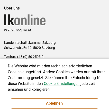
Über uns
© 2026 sbg.lko.at
Landwirtschaftskammer Salzburg
Schwarzstraße 19, 5020 Salzburg
Telefon: +43 (0) 50 2595-0
E-Mail:
office@lk-salzburg.at
Die Website wird mit den technisch erforderlichen
Impressum
|
Kontakt
|
Datenschutzerklärung
|
Barrierefreiheit
|
Cookies ausgeführt. Andere Cookies werden nur mit Ihrer
Cookie-Einstellungen
Zustimmung gesetzt. Sie können Ihre Entscheidung für
diese Website in den
Cookie-Einstellungen
jederzeit
einsehen und korrigieren.
NEWSLETTER
Ablehnen