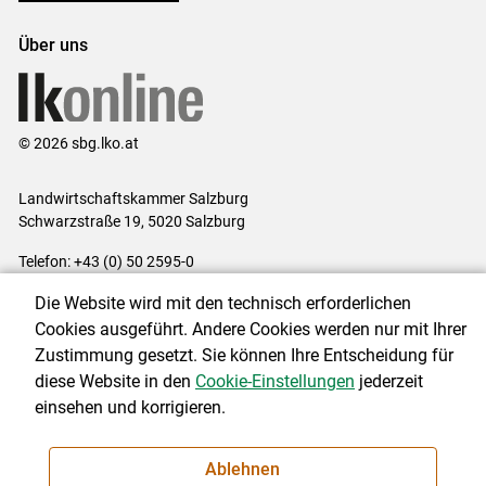
Über uns
© 2026 sbg.lko.at
Landwirtschaftskammer Salzburg
Schwarzstraße 19, 5020 Salzburg
Telefon: +43 (0) 50 2595-0
E-Mail:
office@lk-salzburg.at
Die Website wird mit den technisch erforderlichen
Impressum
|
Kontakt
|
Datenschutzerklärung
|
Barrierefreiheit
|
Cookies ausgeführt. Andere Cookies werden nur mit Ihrer
Cookie-Einstellungen
Zustimmung gesetzt. Sie können Ihre Entscheidung für
diese Website in den
Cookie-Einstellungen
jederzeit
einsehen und korrigieren.
NEWSLETTER
Ablehnen