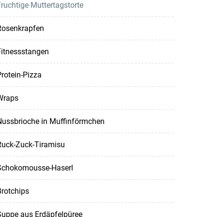
ruchtige Muttertagstorte
Rosenkrapfen
Fitnessstangen
rotein-Pizza
Wraps
Nussbrioche in Muffinförmchen
Ruck-Zuck-Tiramisu
Schokomousse-Haserl
rotchips
Suppe aus Erdäpfelpüree