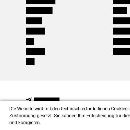
Oberösterreich
Karriere
Salzburg
Verbänd
Steiermark
Kleinanz
Tirol
Wildökol
Vorarlberg
Downloa
Wien
NEWSLETTER
Die Website wird mit den technisch erforderlichen Cookies 
Zustimmung gesetzt. Sie können Ihre Entscheidung für die
und korrigieren.