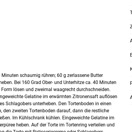
A
E
K
5 Minuten schaumig rühren; 60 g zerlassene Butter
eben. Bei 160 Grad Ober- und Unterhitze ca. 40 Minuten
P
er Form lösen und zweimal waagrecht durchschneiden.
eingeweichte Gelatine im erwärmten Zitronensaft auflösen
nes Schlagobers unterheben. Den Tortenboden in einen
n, den zweiten Tortenboden darauf, dann die restliche
eßen. Im Kühlschrank kühlen. Eingeweichte Gelatine im
rpüree heben. Auf der Torte im Tortenring verteilen und
g die Torte mit Patisseriecreme oder Schlagobers