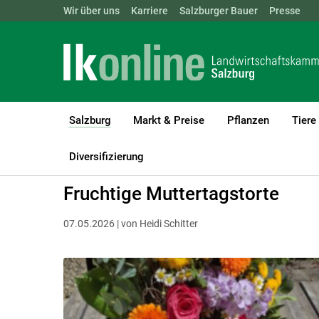
Landwirtschaftskammern:
Wir über uns
Karriere
Salzburger Bauer
ÖSTERREICH
BGLD
Presse
KTN
Salzburg
Markt & Preise
Pflanzen
Tiere
(current)1
LK Salzburg
Salzburg
Salzburger Bauer
Rezepte
Diversifizierung
Fruchtige Muttertagstorte
07.05.2026 | von Heidi Schitter