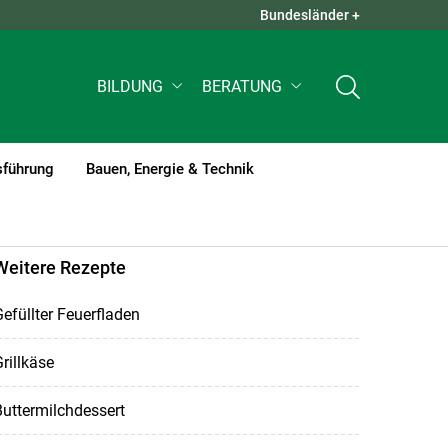
Bundesländer +
QUICK LINKS +
BILDUNG
BERATUNG
sführung
Bauen, Energie & Technik
Weitere Rezepte
efüllter Feuerfladen
rillkäse
uttermilchdessert