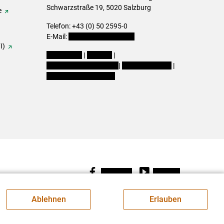
Schwarzstraße 19, 5020 Salzburg
e
Telefon: +43 (0) 50 2595-0
E-Mail:
office@lk-salzburg.at
I)
Impressum
|
Kontakt
|
Datenschutzerklärung
|
Barrierefreiheit
|
Cookie-Einstellungen
Facebook
Youtube
Ablehnen
Erlauben