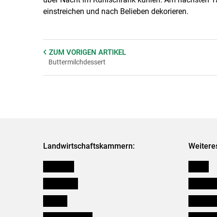
einstreichen und nach Belieben dekorieren.
ZUM VORIGEN
ARTIKEL
Buttermilchdessert
Landwirtschaftskammern:
Weitere
Österreich
Presse
Burgenland
Bezirksb
Kärnten
Mitarbeit
Niederösterreich
Salzburg