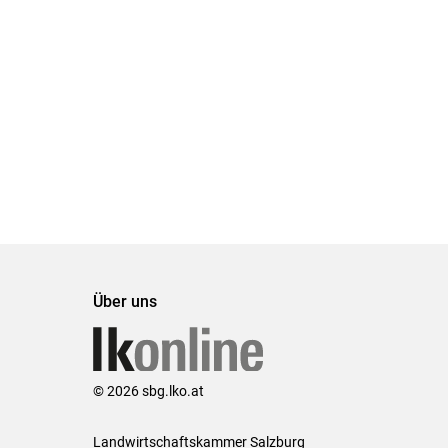
Set
Set
Über uns
© 2026 sbg.lko.at
Landwirtschaftskammer Salzburg