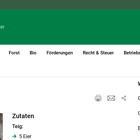
NÖ
OÖ
SBG
STMK
TIROL
VBG
WIEN
Forst
Bio
Förderungen
Recht & Steuer
Betrieb
G
G
Zutaten
Teig:
B
5 Eier