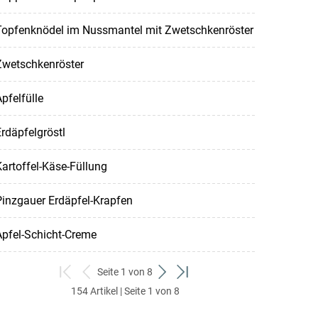
Topfenknödel im Nussmantel mit Zwetschkenröster
Zwetschkenröster
pfelfülle
rdäpfelgröstl
artoffel-Käse-Füllung
inzgauer Erdäpfel-Krapfen
Apfel-Schicht-Creme
Seite 1 von 8
zum
zurück
weiter
zum
154 Artikel | Seite 1 von 8
ersten
zum
zum
letzten
Set
vorigen
nächsten
Set