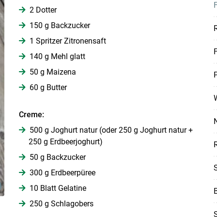
F
2 Dotter
150 g Backzucker
1 Spritzer Zitronensaft
140 g Mehl glatt
50 g Maizena
P
Skip to main content
60 g Butter
Creme:
500 g Joghurt natur (oder 250 g Joghurt natur +
250 g Erdbeerjoghurt)
50 g Backzucker
300 g Erdbeerpüree
10 Blatt Gelatine
B
250 g Schlagobers