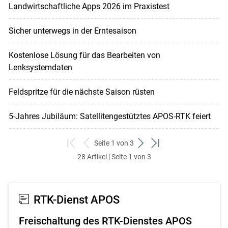
Landwirtschaftliche Apps 2026 im Praxistest
Sicher unterwegs in der Erntesaison
Kostenlose Lösung für das Bearbeiten von
Lenksystemdaten
Feldspritze für die nächste Saison rüsten
5-Jahres Jubiläum: Satellitengestütztes APOS-RTK feiert
Seite 1 von 3
zum
zurück
weiter
zum
28 Artikel | Seite 1 von 3
ersten
zum
zum
letzten
Set
vorigen
nächsten
Set
Set
Set
RTK-Dienst APOS
Freischaltung des RTK-Dienstes APOS