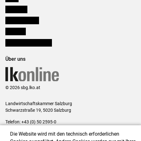
Downloads
Salzburger Bauer
lk Planbau
Bezirksbauernkammern
Über uns
© 2026 sbg.lko.at
Landwirtschaftskammer Salzburg
Schwarzstraße 19, 5020 Salzburg
Telefon: +43 (0) 50 2595-0
E-Mail:
office@lk-salzburg.at
Die Website wird mit den technisch erforderlichen
Impressum
|
Kontakt
|
Datenschutzerklärung
|
Barrierefreiheit
|