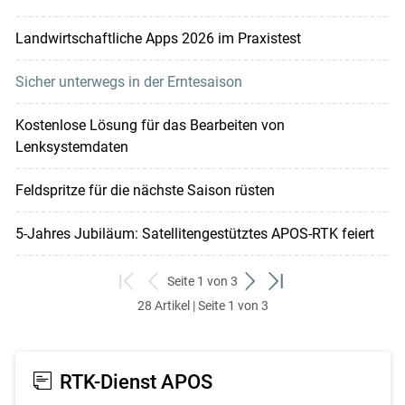
Landwirtschaftliche Apps 2026 im Praxistest
Sicher unterwegs in der Erntesaison
Kostenlose Lösung für das Bearbeiten von
Lenksystemdaten
Feldspritze für die nächste Saison rüsten
5-Jahres Jubiläum: Satellitengestütztes APOS-RTK feiert
Seite 1 von 3
zum
zurück
weiter
zum
28 Artikel | Seite 1 von 3
ersten
zum
zum
letzten
Set
vorigen
nächsten
Set
Set
Set
RTK-Dienst APOS