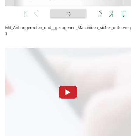
Mit_Anbaugeraeten_und__gezogenen_Maschinen_sicher_unterweg
s
Skip to main content
Zum Abspielen von YouTube-Videos auf dieser Website
müssen Cookies gesetzt werden
.
Für weitere Informationen lesen Sie bitte unsere
Datenschutzerklärung
.Sie können Ihre Entscheidung für
diese Website in den Cookie-Einstellungen jederzeit