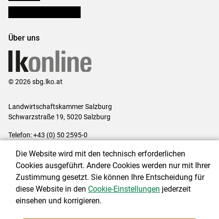
Bezirksbauernkammern
Über uns
© 2026 sbg.lko.at
Landwirtschaftskammer Salzburg
Schwarzstraße 19, 5020 Salzburg
Telefon: +43 (0) 50 2595-0
E-Mail:
office@lk-salzburg.at
Die Website wird mit den technisch erforderlichen
Impressum
|
Kontakt
|
Datenschutzerklärung
|
Barrierefreiheit
|
Cookies ausgeführt. Andere Cookies werden nur mit Ihrer
Cookie-Einstellungen
Zustimmung gesetzt. Sie können Ihre Entscheidung für
diese Website in den
Cookie-Einstellungen
jederzeit
einsehen und korrigieren.