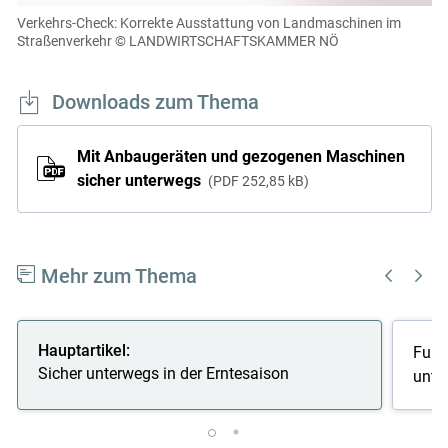
einsehen und korrigieren
Verkehrs-Check: Korrekte Ausstattung von Landmaschinen im
Straßenverkehr
© LANDWIRTSCHAFTSKAMMER NÖ
Cookies Einstellungen
Akzeptieren
Downloads zum Thema
Mit Anbaugeräten und gezogenen Maschinen
sicher unterwegs
PDF
252,85 kB
Mehr zum Thema
Hauptartikel:
Fuhrp
Sicher unterwegs in der Erntesaison
unte