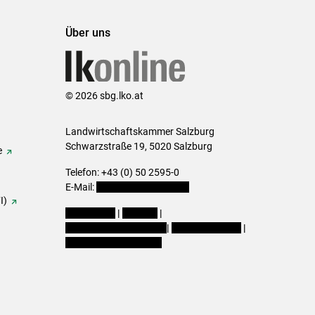
Über uns
© 2026 sbg.lko.at
Landwirtschaftskammer Salzburg
Schwarzstraße 19, 5020 Salzburg
e
Telefon: +43 (0) 50 2595-0
E-Mail:
office@lk-salzburg.at
I)
Impressum
|
Kontakt
|
Datenschutzerklärung
|
Barrierefreiheit
|
Cookie-Einstellungen