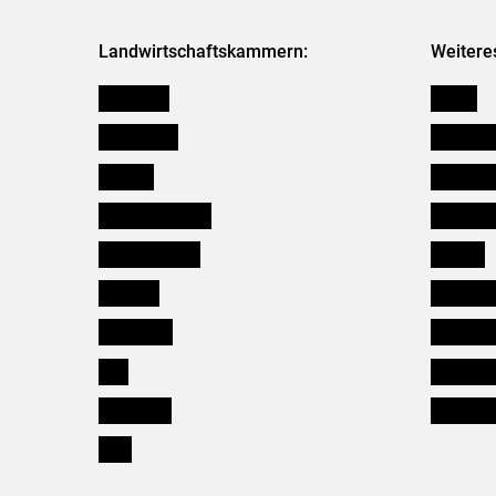
Landwirtschaftskammern:
Weitere
Österreich
Presse
Burgenland
Bezirksb
Kärnten
Mitarbeit
Niederösterreich
Salzburg
Oberösterreich
Karriere
Salzburg
Verbänd
Steiermark
Kleinanz
Tirol
Wildökol
Vorarlberg
Downloa
Wien