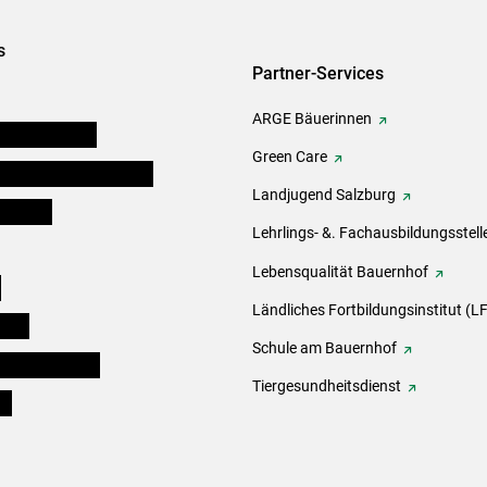
s
Partner-Services
ARGE Bäuerinnen
auernkammern
Green Care
erinnen und Mitarbeiter
Landjugend Salzburg
er Bauer
Lehrlings- &. Fachausbildungsstell
Lebensqualität Bauernhof
e
Ländliches Fortbildungsinstitut (LF
eigen
Schule am Bauernhof
ogisches Forum
Tiergesundheitsdienst
ds