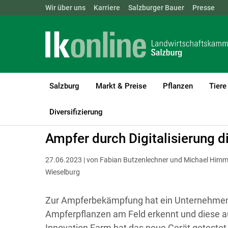
Landwirtschaftskammern:
Wir über uns
Karriere
Salzburger Bauer
ÖSTERREICH
BGLD
Presse
KTN
Salzburg
Markt & Preise
Pflanzen
Tiere
LK Salzburg
Bauen, Energie & Technik
Technik & Digitalisierun
Diversifizierung
Ampfer durch Digitalisierung di
27.06.2023 | von Fabian Butzenlechner und Michael Himm
Wieselburg
Zur Ampferbekämpfung hat ein Unternehmen e
Ampferpflanzen am Feld erkennt und diese au
Innovation Farm hat das neue Gerät getestet