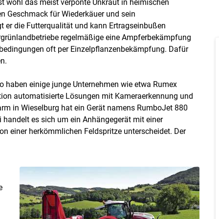
st wohl das meist verpönte Unkraut in heimischen
en Geschmack für Wiederkäuer und sein
t er die Futterqualität und kann Ertragseinbußen
ergrünlandbetriebe regelmäßige eine Ampferbekämpfung
nbedingungen oft per Einzelpflanzenbekämpfung. Dafür
n.
e. So haben einige junge Unternehmen wie etwa Rumex
ation automatisierte Lösungen mit Kameraerkennung und
Farm in Wieselburg hat ein Gerät namens RumboJet 880
i handelt es sich um ein Anhängegerät mit einer
von einer herkömmlichen Feldspritze unterscheidet. Der
e