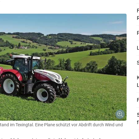
F
P
L
S
K
F
5
f
and im Texingtal. Eine Plane schützt vor Abdrift durch Wind und
Skip to main content