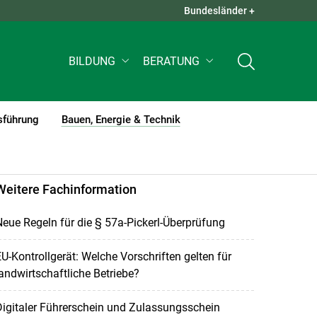
Bundesländer +
QUICK LINKS +
BILDUNG
BERATUNG
sführung
Bauen, Energie & Technik
(current)1
Weitere Fachinformation
eue Regeln für die § 57a-Pickerl-Überprüfung
U-Kontrollgerät: Welche Vorschriften gelten für
andwirtschaftliche Betriebe?
igitaler Führerschein und Zulassungsschein