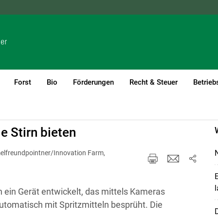
NÖ
OÖ
SBG
STMK
TIROL
VBG
WIEN
Forst
Bio
Förderungen
Recht & Steuer
Betrieb
g
e Stirn bieten
N
elfreundpointner/Innovation Farm,
E
l
in Gerät entwickelt, das mittels Kameras
tomatisch mit Spritzmitteln besprüht. Die
D
.