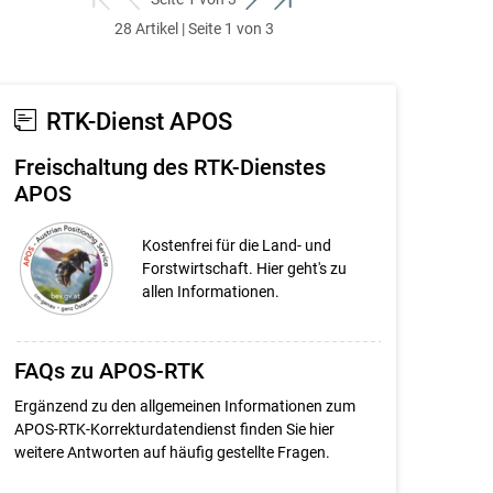
zum
zurück
weiter
zum
28 Artikel | Seite 1 von 3
ersten
zum
zum
letzten
Set
vorigen
nächsten
Set
Set
Set
RTK-Dienst APOS
Freischaltung des RTK-Dienstes
APOS
Kostenfrei für die Land- und
Forstwirtschaft. Hier geht's zu
allen Informationen.
FAQs zu APOS-RTK
Ergänzend zu den allgemeinen Informationen zum
APOS-RTK-Korrekturdatendienst finden Sie hier
weitere Antworten auf häufig gestellte Fragen.