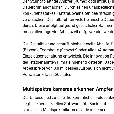
Der Stumpfblättrige Ampfer (Rumex obtusifolius) i
Dauergrünlandflächen. Durch seinen unappetitlich
konkurrenzstarkes Platzraubverhalten beeinträchtig
verursachen. Deshalb führen viele heimische Dau
durch. Diese erfolgt aufgrund gesetzlicher Rahme
muss allerdings viel Arbeitszeit aufgewendet werde
Die Digitalisierung schafft hierbei bereits Abhilf
(Bayern), Ecorobotix (Schweiz) oder AllgäuAutom
Einzeldüsenschaltung entwickelt. Die Innovation 
der letztgenannten Firma eingehend getestet. Dabe
Arbeitsbreite von 8,8 m, dessen Aufbau sich nicht 
Vorratstank fasst 600 Liter.
Multispektralkameras erkennen Ampfer
Der Unterschied zu einer herkömmlichen Feldspritz
liegt in einer speziellen Software. Die Basis dafür
sind sechs Multispektralkameras, die mit einer