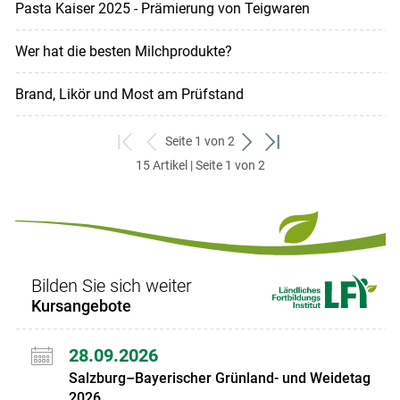
Pasta Kaiser 2025 - Prämierung von Teigwaren
Wer hat die besten Milchprodukte?
Brand, Likör und Most am Prüfstand
Seite 1 von 2
zum
zurück
weiter
zum
15 Artikel | Seite 1 von 2
ersten
zum
zum
letzten
Set
vorigen
nächsten
Set
Set
Set
Bilden Sie sich weiter
Kursangebote
28.09.2026
Salzburg–Bayerischer Grünland- und Weidetag
2026