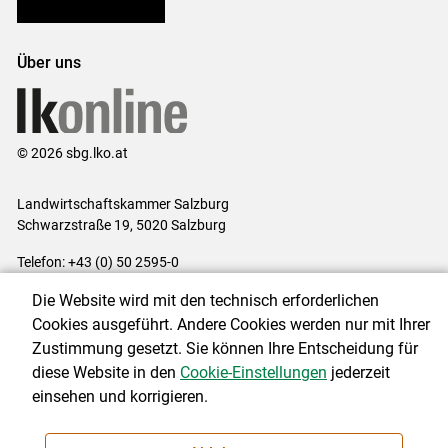
Bezirksbauernkammern
Über uns
© 2026 sbg.lko.at
Landwirtschaftskammer Salzburg
Schwarzstraße 19, 5020 Salzburg
Telefon: +43 (0) 50 2595-0
E-Mail:
office@lk-salzburg.at
Die Website wird mit den technisch erforderlichen
Impressum
|
Kontakt
|
Datenschutzerklärung
|
Barrierefreiheit
|
Cookies ausgeführt. Andere Cookies werden nur mit Ihrer
Cookie-Einstellungen
Zustimmung gesetzt. Sie können Ihre Entscheidung für
diese Website in den
Cookie-Einstellungen
jederzeit
einsehen und korrigieren.
NEWSLETTER