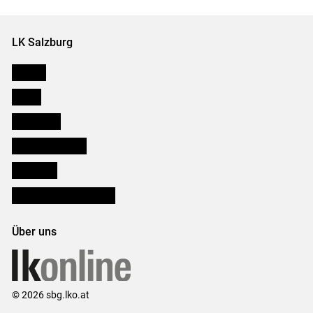
Set
Set
LK Salzburg
Karriere
Presse
Downloads
Salzburger Bauer
lk Planbau
Bezirksbauernkammern
Über uns
© 2026 sbg.lko.at