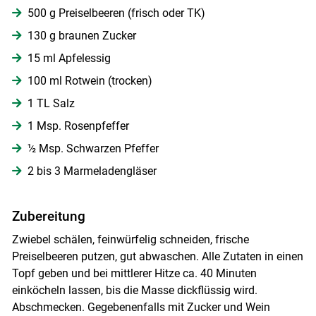
500 g Preiselbeeren (frisch oder TK)
Skip to main content
130 g braunen Zucker
15 ml Apfelessig
100 ml Rotwein (trocken)
1 TL Salz
1 Msp. Rosenpfeffer
½ Msp. Schwarzen Pfeffer
2 bis 3 Marmeladengläser
Zubereitung
Zwiebel schälen, feinwürfelig schneiden, frische
Preiselbeeren putzen, gut abwaschen. Alle Zutaten in einen
Topf geben und bei mittlerer Hitze ca. 40 Minuten
einköcheln lassen, bis die Masse dickflüssig wird.
Abschmecken. Gegebenenfalls mit Zucker und Wein