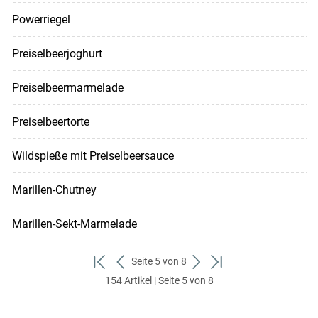
Powerriegel
Preiselbeerjoghurt
Preiselbeermarmelade
Preiselbeertorte
Wildspieße mit Preiselbeersauce
Marillen-Chutney
Marillen-Sekt-Marmelade
Seite 5 von 8
zum
zurück
weiter
zum
154 Artikel | Seite 5 von 8
ersten
zum
zum
letzten
Set
vorigen
nächsten
Set