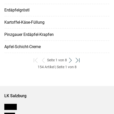
Erdäpfelgröstl
Kartoffel-Käse-Füllung
Pinzgauer Erdäpfel-Krapfen
Apfel-Schicht-Creme
Seite 1 von 8
zum
zurück
weiter
zum
154 Artikel | Seite 1 von 8
ersten
zum
zum
letzten
Set
vorigen
nächsten
Set
Set
Set
LK Salzburg
Karriere