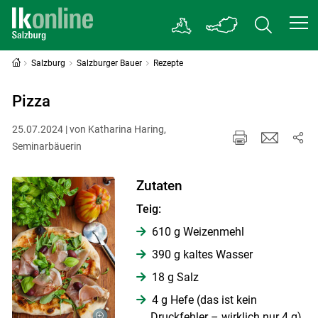
Salzburg
Salzburger Bauer
Rezepte
Pizza
25.07.2024 | von Katharina Haring,
Seminarbäuerin
Zutaten
Teig:
610 g Weizenmehl
390 g kaltes Wasser
18 g Salz
4 g Hefe (das ist kein
Druckfehler – wirklich nur 4 g)