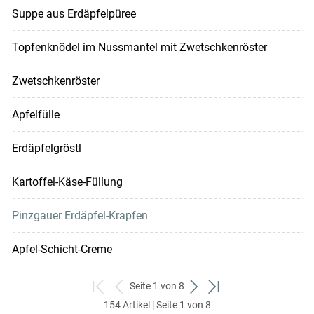
Suppe aus Erdäpfelpüree
Topfenknödel im Nussmantel mit Zwetschkenröster
Zwetschkenröster
Apfelfülle
Erdäpfelgröstl
Kartoffel-Käse-Füllung
Pinzgauer Erdäpfel-Krapfen
Apfel-Schicht-Creme
Seite 1 von 8
zum
zurück
weiter
zum
154 Artikel | Seite 1 von 8
ersten
zum
zum
letzten