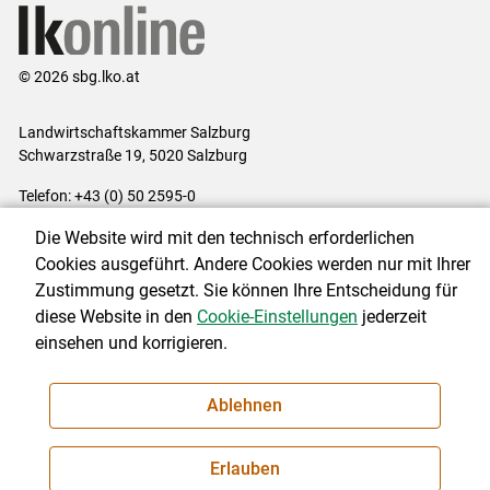
© 2026 sbg.lko.at
Landwirtschaftskammer Salzburg
Schwarzstraße 19, 5020 Salzburg
Telefon: +43 (0) 50 2595-0
E-Mail:
office@lk-salzburg.at
Die Website wird mit den technisch erforderlichen
Impressum
|
Kontakt
|
Datenschutzerklärung
|
Barrierefreiheit
|
Cookies ausgeführt. Andere Cookies werden nur mit Ihrer
Cookie-Einstellungen
Zustimmung gesetzt. Sie können Ihre Entscheidung für
diese Website in den
Cookie-Einstellungen
jederzeit
einsehen und korrigieren.
NEWSLETTER
Ablehnen
Erlauben