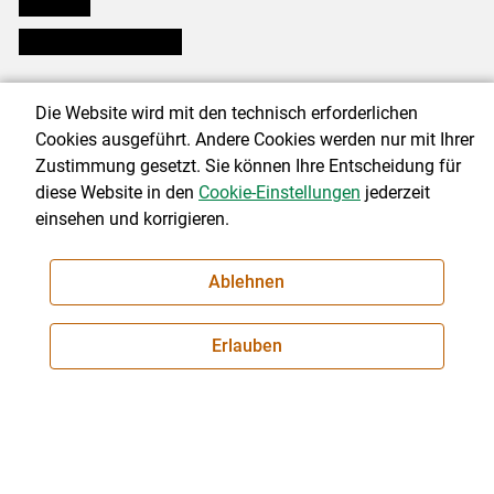
lk Planbau
Bezirksbauernkammern
Über uns
Die Website wird mit den technisch erforderlichen
Cookies ausgeführt. Andere Cookies werden nur mit Ihrer
Zustimmung gesetzt. Sie können Ihre Entscheidung für
diese Website in den
Cookie-Einstellungen
jederzeit
© 2026 sbg.lko.at
einsehen und korrigieren.
Landwirtschaftskammer Salzburg
Schwarzstraße 19, 5020 Salzburg
Ablehnen
Telefon: +43 (0) 50 2595-0
E-Mail:
office@lk-salzburg.at
Erlauben
Impressum
|
Kontakt
|
Datenschutzerklärung
|
Barrierefreiheit
|
Cookie-Einstellungen