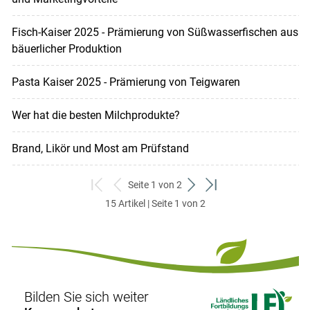
Fisch-Kaiser 2025 - Prämierung von Süßwasserfischen aus
bäuerlicher Produktion
Pasta Kaiser 2025 - Prämierung von Teigwaren
Wer hat die besten Milchprodukte?
Brand, Likör und Most am Prüfstand
Seite 1 von 2
zum
zurück
weiter
zum
15 Artikel | Seite 1 von 2
ersten
zum
zum
letzten
Set
vorigen
nächsten
Set
Set
Set
Bilden Sie sich weiter