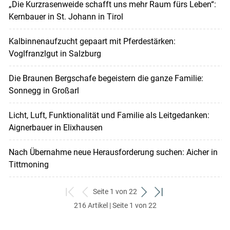
„Die Kurzrasenweide schafft uns mehr Raum fürs Leben“:
Kernbauer in St. Johann in Tirol
Kalbinnenaufzucht gepaart mit Pferdestärken:
Voglfranzlgut in Salzburg
Die Braunen Bergschafe begeistern die ganze Familie:
Sonnegg in Großarl
Licht, Luft, Funktionalität und Familie als Leitgedanken:
Aignerbauer in Elixhausen
Nach Übernahme neue Herausforderung suchen: Aicher in
Tittmoning
Seite 1 von 22
zum
zurück
weiter
zum
216 Artikel | Seite 1 von 22
ersten
zum
zum
letzten
Set
vorigen
nächsten
Set