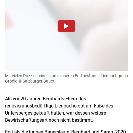
Zum Abspielen von YouTube-Videos auf dieser Website
müssen Cookies gesetzt werden
.
Für weitere Informationen lesen Sie bitte unsere
Datenschutzerklärung
.Sie können Ihre Entscheidung für
diese Website in den Cookie-Einstellungen jederzeit
einsehen und korrigieren
Mit vielen Puzzlesteinen zum sicheren Fortbestand - Lienbachgut in
Grödig
© Salzburger Bauer
Cookies Einstellungen
Akzeptieren
Als vor 20 Jahren Bernhards Eltern das
renovierungsbedürftige Lienbachergut am Fuße des
Skip to main content
Untersberges gekauft hatten, war dessen weitere
Bewirtschaftungsart noch nicht bestimmt.
Erst als die jungen Bauersleute, Bernhard und Sarah, 2020