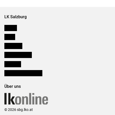
Set
Set
LK Salzburg
Karriere
Presse
Downloads
Salzburger Bauer
lk Planbau
Bezirksbauernkammern
Über uns
© 2026 sbg.lko.at