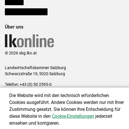
lk Planbau
Bezirksbauernkammern
Über uns
© 2026 sbg.lko.at
Landwirtschaftskammer Salzburg
Schwarzstraße 19, 5020 Salzburg
Telefon: +43 (0) 50 2595-0
E-Mail:
office@lk-salzburg.at
Die Website wird mit den technisch erforderlichen
Impressum
|
Kontakt
|
Datenschutzerklärung
|
Barrierefreiheit
|
Cookies ausgeführt. Andere Cookies werden nur mit Ihrer
Cookie-Einstellungen
Zustimmung gesetzt. Sie können Ihre Entscheidung für
diese Website in den
Cookie-Einstellungen
jederzeit
einsehen und korrigieren.