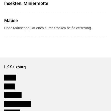
Insekten: Miniermotte
Mäuse
Hohe Mäusepopulationen durch trocken-heiße Witterung.
LK Salzburg
Karriere
Presse
Downloads
Salzburger Bauer