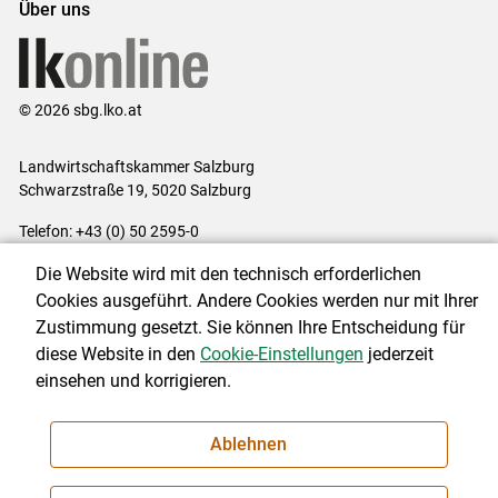
Über uns
© 2026 sbg.lko.at
Landwirtschaftskammer Salzburg
Schwarzstraße 19, 5020 Salzburg
Telefon: +43 (0) 50 2595-0
E-Mail:
office@lk-salzburg.at
Die Website wird mit den technisch erforderlichen
Impressum
|
Kontakt
|
Datenschutzerklärung
|
Barrierefreiheit
|
Cookies ausgeführt. Andere Cookies werden nur mit Ihrer
Cookie-Einstellungen
Zustimmung gesetzt. Sie können Ihre Entscheidung für
diese Website in den
Cookie-Einstellungen
jederzeit
einsehen und korrigieren.
NEWSLETTER
Ablehnen