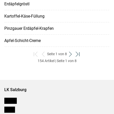
Erdäpfelgröstl
Kartoffel-Käse-Füllung
Pinzgauer Erdäpfel-Krapfen
Apfel-Schicht-Creme
Seite 1 von 8
zum
zurück
weiter
zum
154 Artikel | Seite 1 von 8
ersten
zum
zum
letzten
Set
vorigen
nächsten
Set
Set
Set
LK Salzburg
Karriere
Presse