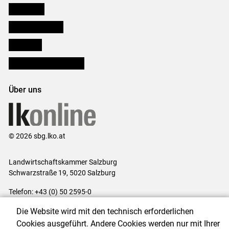
Downloads
Salzburger Bauer
lk Planbau
Bezirksbauernkammern
Über uns
© 2026 sbg.lko.at
Landwirtschaftskammer Salzburg
Schwarzstraße 19, 5020 Salzburg
Telefon: +43 (0) 50 2595-0
E-Mail:
office@lk-salzburg.at
Die Website wird mit den technisch erforderlichen
Impressum
|
Kontakt
|
Datenschutzerklärung
|
Barrierefreiheit
|
Cookies ausgeführt. Andere Cookies werden nur mit Ihrer