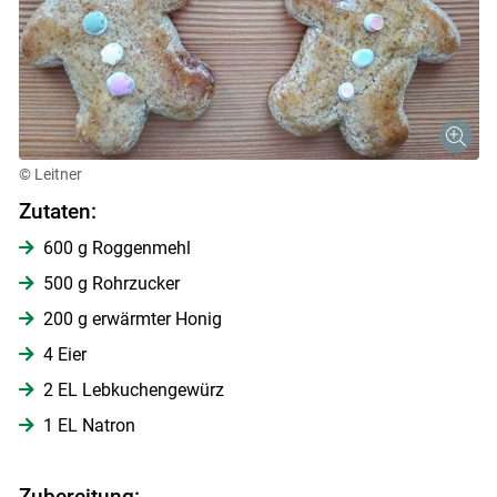
© Leitner
Zutaten:
600 g Roggenmehl
500 g Rohrzucker
200 g erwärmter Honig
Skip to main content
4 Eier
2 EL Lebkuchengewürz
1 EL Natron
Zubereitung: