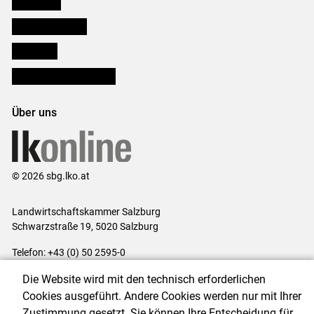
Downloads
Salzburger Bauer
lk Planbau
Bezirksbauernkammern
Über uns
© 2026 sbg.lko.at
Landwirtschaftskammer Salzburg
Schwarzstraße 19, 5020 Salzburg
Telefon: +43 (0) 50 2595-0
E-Mail:
office@lk-salzburg.at
Die Website wird mit den technisch erforderlichen
Impressum
|
Kontakt
|
Datenschutzerklärung
|
Barrierefreiheit
|
Cookies ausgeführt. Andere Cookies werden nur mit Ihrer
Cookie-Einstellungen
Zustimmung gesetzt. Sie können Ihre Entscheidung für