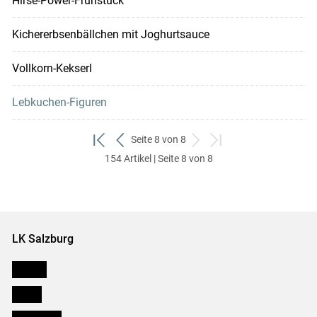
Hirse-Power-Frühstück
Kichererbsenbällchen mit Joghurtsauce
Vollkorn-Kekserl
Lebkuchen-Figuren
Seite 8 von 8
zum
zurück
weiter
zum
154 Artikel | Seite 8 von 8
ersten
zum
zum
letzten
Set
vorigen
nächsten
Set
Set
Set
LK Salzburg
Karriere
Presse