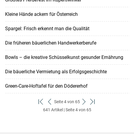
Kleine Hände ackern für Österreich
Spargel: Frisch erkennt man die Qualität
Die früheren bäuerlichen Handwerkerberufe
Bowls – die kreative Schüsselkunst gesunder Ernährung
Die bäuerliche Vermietung als Erfolgsgeschichte
Green-Care-Hoftafel für den Dödererhof
Seite 4 von 65
zum
zurück
weiter
zum
641 Artikel | Seite 4 von 65
ersten
zum
zum
letzten
Set
vorigen
nächsten
Set
Set
Set