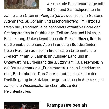
wechselnde Perchtenumzüge mit
Schön- und Schiachperchten in
zahlreichen Orten im Pongau (so abwechselnd in Gastein,
Altenmarkt, St. Johann und Bischofshofen). Im Pinzgau
treten die „Tresterer“, eine besonders attraktive Form der
Skip to main content
Schönperchten in Stuhlfelden, Zell am See und Unken, in
Erscheinung. Unken kennt auch die Stelzentänzer, Rauris
die Schnabelperchten. Auch in anderen Bundesländern
treten Perchten auf, so im tirolerischen Unterinntal die
„Perschtln“ am 5. Jänner, im Ausseer Land und in
Unterwart im Burgenland die „Lutzln“ am 13. Dezember, in
der Oststeiermark die „Pudelmuatta“ und in Unterkärnten
das „Bechtrababa“. Das Glöcklerlaufen, das es um den
Dreikönigstag im Salzkammergut, so auch in Abersee, gibt,
zählen die Wissenschafter ebenfalls zu den
Perchtenläufen.
Krampustreiben als