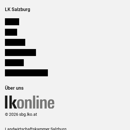
LK Salzburg
Karriere
Presse
Downloads
Salzburger Bauer
lk Planbau
Bezirksbauernkammern
Über uns
© 2026 sbg.lko.at
Landwirtschaftskammer Salzburg