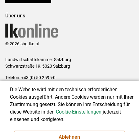
Über uns
© 2026 sbg.lko.at
Landwirtschaftskammer Salzburg
Schwarzstraße 19, 5020 Salzburg
Telefon: +43 (0) 50 2595-0
E-Mail:
office@lk-salzburg.at
Die Website wird mit den technisch erforderlichen
Impressum
|
Kontakt
|
Datenschutzerklärung
|
Barrierefreiheit
|
Cookies ausgeführt. Andere Cookies werden nur mit Ihrer
Cookie-Einstellungen
Zustimmung gesetzt. Sie können Ihre Entscheidung für
diese Website in den
Cookie-Einstellungen
jederzeit
einsehen und korrigieren.
NEWSLETTER
Ablehnen