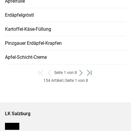
Apfelfülle
Erdäpfelgröstl
Kartoffel-Käse-Füllung
Pinzgauer Erdäpfel-Krapfen
Apfel-Schicht-Creme
Seite 1 von 8
zum
zurück
weiter
zum
154 Artikel | Seite 1 von 8
ersten
zum
zum
letzten
Set
vorigen
nächsten
Set
Set
Set
LK Salzburg
Karriere