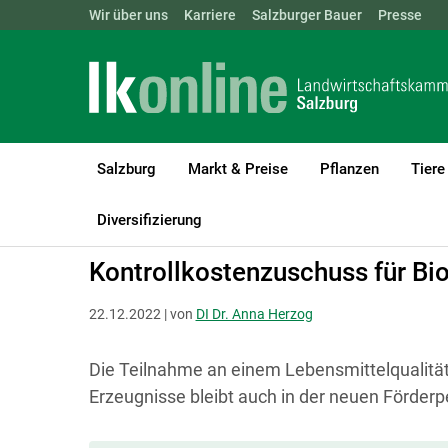
Landwirtschaftskammern:
Wir über uns
Karriere
Salzburger Bauer
ÖSTERREICH
BGLD
Presse
KTN
Salzburg
Markt & Preise
Pflanzen
Tiere
LK Salzburg
Bio
Aktuelle Bioinformationen
Diversifizierung
Kontrollkostenzuschuss für Bi
22.12.2022 | von
DI Dr. Anna Herzog
Die Teilnahme an einem Lebensmittelqualität
Erzeugnisse bleibt auch in der neuen Förderpe