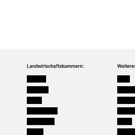
Landwirtschaftskammern:
Weitere
Österreich
Presse
Burgenland
Bezirksb
Kärnten
Mitarbeit
Niederösterreich
Salzburg
Oberösterreich
Karriere
Salzburg
Verbänd