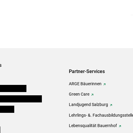
s
Partner-Services
ARGE Bäuerinnen
auernkammern
Green Care
erinnen und Mitarbeiter
Landjugend Salzburg
er Bauer
Lehrlings- &. Fachausbildungsstell
Lebensqualität Bauernhof
e