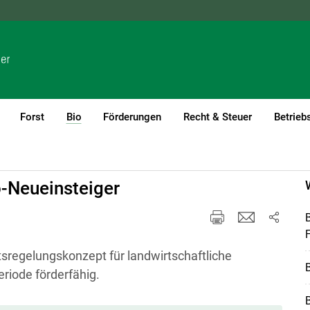
NÖ
OÖ
SBG
STMK
TIROL
VBG
WIEN
Forst
Bio
Förderungen
Recht & Steuer
Betrieb
(current)1
o-Neueinsteiger
B
F
sregelungskonzept für landwirtschaftliche
B
riode förderfähig.
B