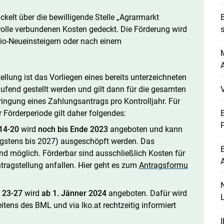
kelt über die bewilligende Stelle „Agrarmarkt
B
trolle verbundenen Kosten gedeckt. Die Förderung wird
s
io-Neueinsteigern oder nach einem
M
A
Skip to main content
ellung ist das Vorliegen eines bereits unterzeichneten
ufend gestellt werden und gilt dann für die gesamten
ringung eines Zahlungsantrags pro Kontrolljahr. Für
 Förderperiode gilt daher folgendes:
E
P
14-20
wird
noch bis Ende 2023
angeboten und kann
ngstens bis 2027) ausgeschöpft werden. Das
E
end möglich. Förderbar sind ausschließlich Kosten für
ntragstellung anfallen. Hier geht es zum
Antragsformu
N
 23-27
wird
ab 1. Jänner 2024
angeboten. Dafür wird
L
tens des BML und via lko.at rechtzeitig informiert
I