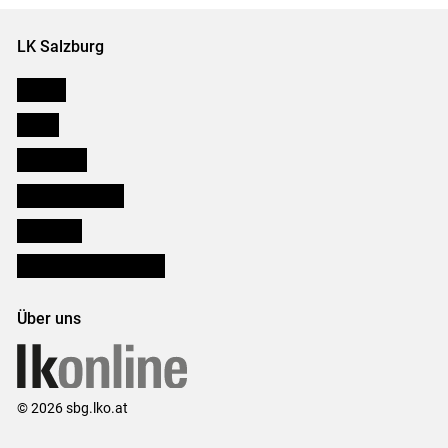
LK Salzburg
Karriere
Presse
Downloads
Salzburger Bauer
lk Planbau
Bezirksbauernkammern
Über uns
© 2026 sbg.lko.at