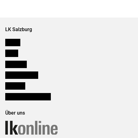
Set
vorigen
nächsten
Set
Set
Set
LK Salzburg
Karriere
Presse
Downloads
Salzburger Bauer
lk Planbau
Bezirksbauernkammern
Über uns