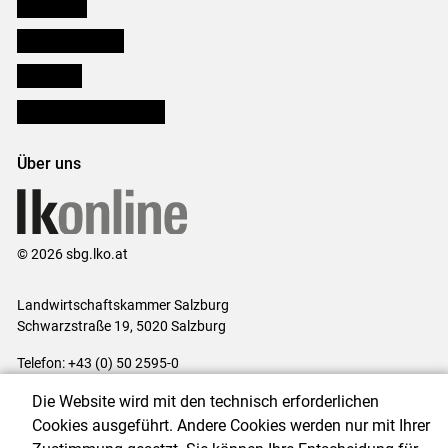
Downloads
Salzburger Bauer
lk Planbau
Bezirksbauernkammern
Über uns
© 2026 sbg.lko.at
Landwirtschaftskammer Salzburg
Schwarzstraße 19, 5020 Salzburg
Telefon: +43 (0) 50 2595-0
E-Mail:
office@lk-salzburg.at
Die Website wird mit den technisch erforderlichen
Impressum
|
Kontakt
|
Datenschutzerklärung
|
Barrierefreiheit
|
Cookies ausgeführt. Andere Cookies werden nur mit Ihrer
Cookie-Einstellungen