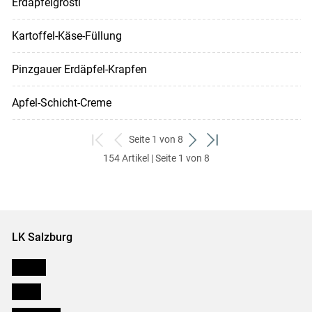
Erdäpfelgröstl
Kartoffel-Käse-Füllung
Pinzgauer Erdäpfel-Krapfen
Apfel-Schicht-Creme
Seite 1 von 8
zum
zurück
weiter
zum
154 Artikel | Seite 1 von 8
ersten
zum
zum
letzten
Set
vorigen
nächsten
Set
Set
Set
LK Salzburg
Karriere
Presse