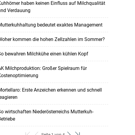
uhhörner haben keinen Einfluss auf Milchqualität
und Verdauung
Mutterkuhhaltung bedeutet exaktes Management
Woher kommen die hohen Zellzahlen im Sommer?
So bewahren Milchkühe einen kühlen Kopf
K Milchproduktion: Großer Spielraum für
Kostenoptimierung
ortellaro: Erste Anzeichen erkennen und schnell
eagieren
o wirtschaften Niederösterreichs Mutterkuh-
etriebe
Seite 1 von 4