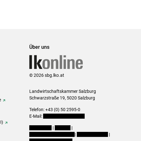
Über uns
© 2026 sbg.lko.at
Landwirtschaftskammer Salzburg
Schwarzstraße 19, 5020 Salzburg
e
Telefon: +43 (0) 50 2595-0
E-Mail:
office@lk-salzburg.at
I)
Impressum
|
Kontakt
|
Datenschutzerklärung
|
Barrierefreiheit
|