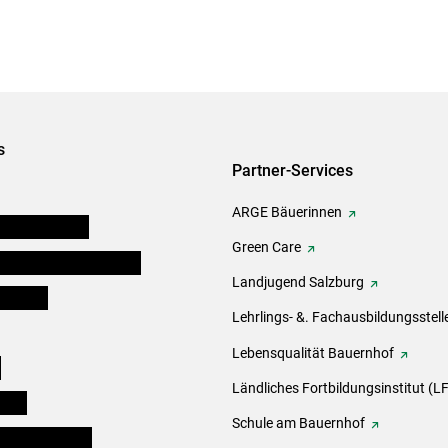
s
Partner-Services
ARGE Bäuerinnen
auernkammern
Green Care
erinnen und Mitarbeiter
Landjugend Salzburg
er Bauer
Lehrlings- &. Fachausbildungsstell
Lebensqualität Bauernhof
e
Ländliches Fortbildungsinstitut (LF
eigen
Schule am Bauernhof
ogisches Forum