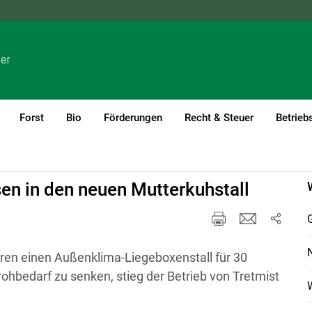
NÖ
OÖ
SBG
STMK
TIROL
VBG
WIEN
Forst
Bio
Förderungen
Recht & Steuer
Betrieb
(current)1
rt
en in den neuen Mutterkuhstall
G
N
ahren einen Außenklima-Liegeboxenstall für 30
ohbedarf zu senken, stieg der Betrieb von Tretmist