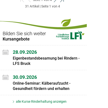
zum
zurück
weiter
zum
31 Artikel | Seite 1 von 4
ersten
zum
zum
letzten
Set
vorigen
nächsten
Set
Set
Set
Bilden Sie sich weiter
Kursangebote
28.09.2026
Eigenbestandsbesamung bei Rindern -
LFS Bruck
30.09.2026
Online-Seminar: Kälberaufzucht -
Gesundheit fördern und erhalten
alle Kurse Rinderhaltung anzeigen