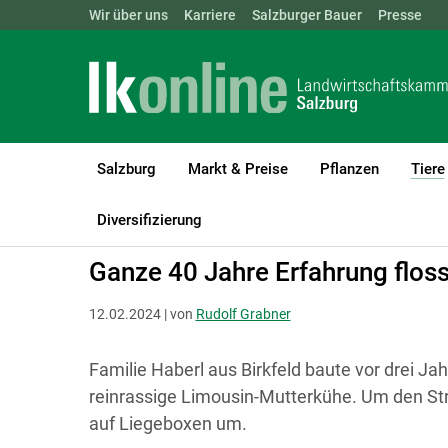
Landwirtschaftskammern:
Wir über uns
Karriere
Salzburger Bauer
ÖSTERREICH
BGLD
Presse
KTN
Salzburg
Markt & Preise
Pflanzen
Tiere
LK Salzburg
Tiere
Rinder
Haltung, Management & Tierkomfo
Diversifizierung
Ganze 40 Jahre Erfahrung floss
12.02.2024 | von
Rudolf Grabner
Familie Haberl aus Birkfeld baute vor drei J
reinrassige Limousin-Mutterkühe. Um den Str
auf Liegeboxen um.