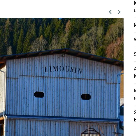
K
Previous
Next
A
Skip to main content
M
r
S
B