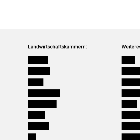
Landwirtschaftskammern:
Weitere
Österreich
Presse
Burgenland
Bezirksb
Kärnten
Mitarbeit
Niederösterreich
Salzburg
Oberösterreich
Karriere
Salzburg
Verbänd
Steiermark
Kleinanz
Tirol
Wildökol