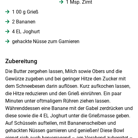
1 Msp. Zimt
1 00 g Grieß
2 Bananen
4 EL Joghurt
gehackte Nüsse zum Garnieren
Zubereitung
Die Butter zergehen lassen, Milch sowie Obers und die
Gewürze zugeben und bei geringer Hitze den Zucker mit
dem Schneebesen darin auflösen. Kurz aufkochen lassen,
die Hitze reduzieren und den Grieß einrühren. Ein paar
Minuten unter oftmaligem Rühren ziehen lassen.
Skip to main content
Währenddessen eine Banane mit der Gabel zerdrücken und
diese sowie die 4 EL Joghurt unter die Grießmasse geben.
Auf Schüsseln aufteilen, mit Bananenscheiben und
gehackten Nüssen garnieren und genießen! Diese Bowl
eignet sich auch hervorragend – am Vorabend zubereitet –