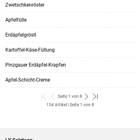
Zwetschkenröster
Apfelfülle
Erdäpfelgröstl
Kartoffel-Käse-Füllung
Pinzgauer Erdäpfel-Krapfen
Apfel-Schicht-Creme
Seite 1 von 8
zum
zurück
weiter
zum
154 Artikel | Seite 1 von 8
ersten
zum
zum
letzten
Set
vorigen
nächsten
Set
Set
Set