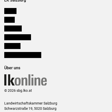
LK Salzburg
Karriere
Presse
Downloads
Salzburger Bauer
lk Planbau
Bezirksbauernkammern
Über uns
© 2026 sbg.lko.at
Landwirtschaftskammer Salzburg
Schwarzstraße 19, 5020 Salzburg