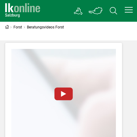
Forst
Beratungsvideos Forst
Zum Abspielen von YouTube-Videos auf
dieser Website müssen Cookies gesetzt
werden
.
Für weitere Informationen lesen Sie bitte
unsere
Datenschutzerklärung
.Sie können Ihre
Entscheidung für diese Website in den Cookie-