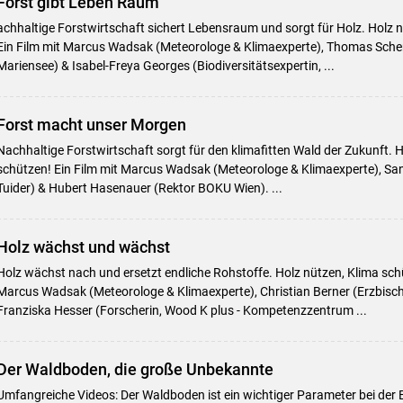
Forst gibt Leben Raum
achhaltige Forstwirtschaft sichert Lebensraum und sorgt für Holz. Holz 
Ein Film mit Marcus Wadsak (Meteorologe & Klimaexperte), Thomas Schen
Mariensee) & Isabel-Freya Georges (Biodiversitätsexpertin, ...
Forst macht unser Morgen
Nachhaltige Forstwirtschaft sorgt für den klimafitten Wald der Zukunft. 
schützen! Ein Film mit Marcus Wadsak (Meteorologe & Klimaexperte), San
Tuider) & Hubert Hasenauer (Rektor BOKU Wien). ...
Holz wächst und wächst
Holz wächst nach und ersetzt endliche Rohstoffe. Holz nützen, Klima schü
Marcus Wadsak (Meteorologe & Klimaexperte), Christian Berner (Erzbisch
Franziska Hesser (Forscherin, Wood K plus - Kompetenzzentrum ...
Der Waldboden, die große Unbekannte
Umfangreiche Videos: Der Waldboden ist ein wichtiger Parameter bei de