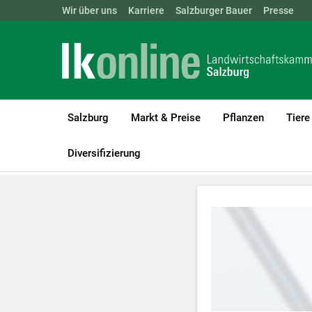
Landwirtschaftskammern:
Wir über uns
Karriere
Salzburger Bauer
ÖSTERREICH
BGLD
Presse
KTN
Salzburg
Markt & Preise
Pflanzen
Tiere
LK Salzburg
Forst
Beratungsvideos Forst
Diversifizierung
Zum Abspielen 
Für weitere I