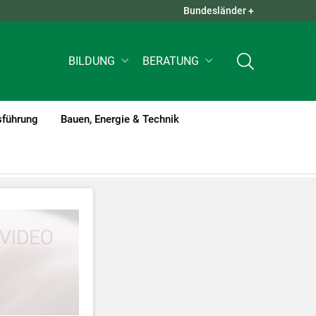
Bundesländer +
QUICK LINKS +
BILDUNG
BERATUNG
sführung
Bauen, Energie & Technik
tzt werden
.
nnen Ihre