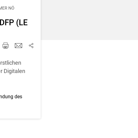
d korrigieren
MER NÖ
 DFP (LE
rstlichen
 Digitalen
endung des