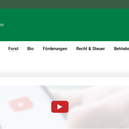
NÖ
OÖ
SBG
STMK
TIROL
VBG
WIEN
Forst
Bio
Förderungen
Recht & Steuer
Betrieb
(current)1
von YouTube-Videos auf dieser Website müssen Cookies gese
nformationen lesen Sie bitte unsere
Datenschutzerklärung
.Sie kö