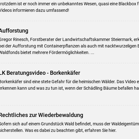
trotzdem ist er noch immer ein unbekanntes Wesen, quasi eine Blackbox fü
Videos informieren dazu umfassend!
Aufforstung
Gregor Rinesch, Forstberater der Landwirtschaftskammer Steiermark, erkl
bei der Aufforstung mit Containerpflanzen als auch mit nacktwurzelig
Waldfonds bietet mehrere Fördermöglichkeiten. ...
LK Beratungsvideo - Borkenkäfer
Borkenkäfer sind eine stete Gefahr für die heimischen Wälder. Das Video e
erkennen kann und was zu tun ist, wenn der Schädling Bäume befallen ha
Rechtliches zur Wiederbewaldung
Sofern sich auf einem Grundstück Wald befindet, muss der Waldeigentü
sicherstellen. Was es dabei zu beachten gibt, erfahren Sie hier.