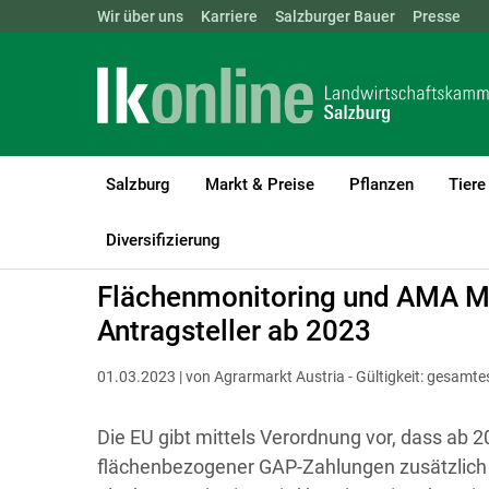
Landwirtschaftskammern:
Wir über uns
Karriere
Salzburger Bauer
ÖSTERREICH
BGLD
Presse
KTN
Salzburg
Markt & Preise
Pflanzen
Tiere
LK Salzburg
Förderungen
Abwicklung
Österreichweit
Diversifizierung
Flächenmonitoring und AMA MF
Antragsteller ab 2023
01.03.2023 | von Agrarmarkt Austria - Gültigkeit: gesamt
Die EU gibt mittels Verordnung vor, dass ab 
flächenbezogener GAP-Zahlungen zusätzlich m