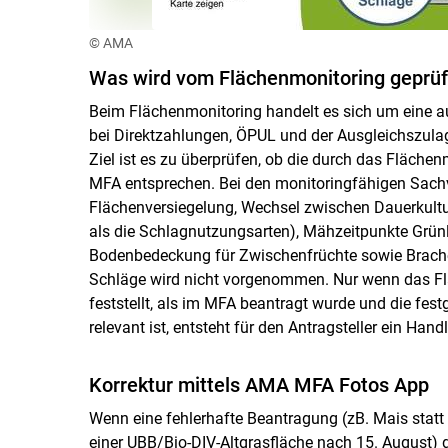
© AMA
Was wird vom Flächenmonitoring geprüf
Beim Flächenmonitoring handelt es sich um eine a
bei Direktzahlungen, ÖPUL und der Ausgleichszulag
Ziel ist es zu überprüfen, ob die durch das Fläche
MFA entsprechen. Bei den monitoringfähigen Sachv
Flächenversiegelung, Wechsel zwischen Dauerkultur
als die Schlagnutzungsarten), Mähzeitpunkte Grünla
Bodenbedeckung für Zwischenfrüchte sowie Brach
Schläge wird nicht vorgenommen. Nur wenn das Fl
feststellt, als im MFA beantragt wurde und die fe
relevant ist, entsteht für den Antragsteller ein Han
Korrektur mittels AMA MFA Fotos App
Wenn eine fehlerhafte Beantragung (zB. Mais statt
einer UBB/Bio-DIV-Altgrasfläche nach 15. August) d