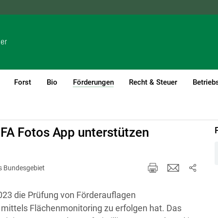
NÖ
OÖ
SBG
STMK
TIROL
VBG
WIEN
Forst
Bio
Förderungen
Recht & Steuer
Betrieb
(current)1
A Fotos App unterstützen
es Bundesgebiet
2023 die Prüfung von Förderauflagen
ittels Flächenmonitoring zu erfolgen hat. Das