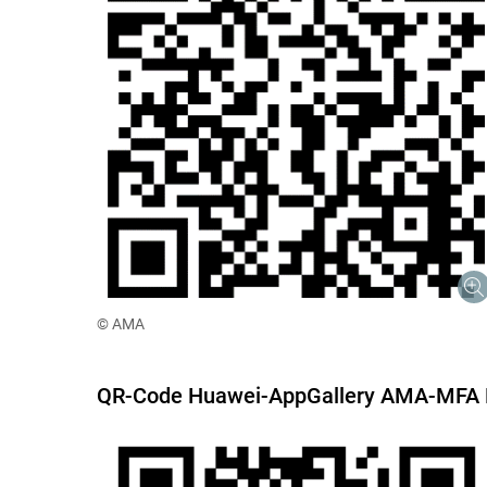
© AMA
QR-Code Huawei-AppGallery AMA-MFA 