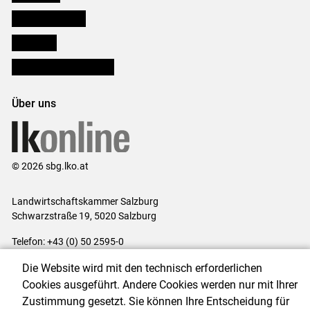
Salzburger Bauer
lk Planbau
Bezirksbauernkammern
Über uns
© 2026 sbg.lko.at
Landwirtschaftskammer Salzburg
Schwarzstraße 19, 5020 Salzburg
Telefon: +43 (0) 50 2595-0
E-Mail:
office@lk-salzburg.at
Die Website wird mit den technisch erforderlichen
Impressum
|
Kontakt
|
Datenschutzerklärung
|
Barrierefreiheit
|
Cookies ausgeführt. Andere Cookies werden nur mit Ihrer
Cookie-Einstellungen
Zustimmung gesetzt. Sie können Ihre Entscheidung für