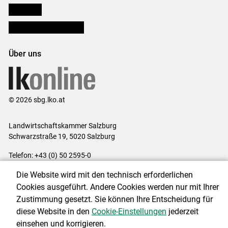
lk Planbau
Bezirksbauernkammern
Über uns
© 2026 sbg.lko.at
Landwirtschaftskammer Salzburg
Schwarzstraße 19, 5020 Salzburg
Telefon: +43 (0) 50 2595-0
E-Mail:
office@lk-salzburg.at
Die Website wird mit den technisch erforderlichen
Impressum
|
Kontakt
|
Datenschutzerklärung
|
Barrierefreiheit
|
Cookies ausgeführt. Andere Cookies werden nur mit Ihrer
Cookie-Einstellungen
Zustimmung gesetzt. Sie können Ihre Entscheidung für
diese Website in den
Cookie-Einstellungen
jederzeit
einsehen und korrigieren.