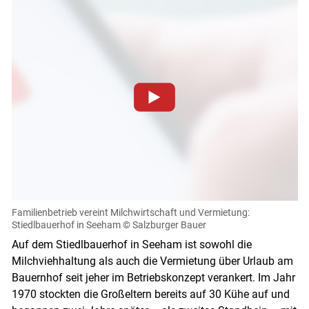
Zum Abspielen von YouTube-Videos auf dieser Website
müssen Cookies gesetzt werden
.
Für weitere Informationen lesen Sie bitte unsere
Datenschutzerklärung
.Sie können Ihre Entscheidung für
diese Website in den Cookie-Einstellungen jederzeit
einsehen und korrigieren
Familienbetrieb vereint Milchwirtschaft und Vermietung:
Stiedlbauerhof in Seeham
© Salzburger Bauer
Cookies Einstellungen
Auf dem Stiedlbauerhof in Seeham ist sowohl die
Milchviehhaltung als auch die Vermietung über Urlaub am
Akzeptieren
Bauernhof seit jeher im Betriebskonzept verankert. Im Jahr
Skip to main content
1970 stockten die Großeltern bereits auf 30 Kühe auf und