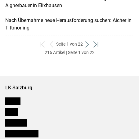
Aignerbauer in Elixhausen
Nach Übernahme neue Herausforderung suchen: Aicher in
Tittmoning
Seite 1 von 22
zum
zurück
weiter
zum
216 Artikel | Seite 1 von 22
ersten
zum
zum
letzten
Set
vorigen
nächsten
Set
Set
Set
LK Salzburg
Karriere
Presse
Downloads
Salzburger Bauer