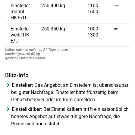
Einsteller
250-400 kg
1100 -
⇒
männl.
1600
Skip to main content
HK E/U
Einsteller
250-350 kg
1000 -
⇒
weibl.HK
1300
E/U
Kälber müssen mehr als 21 Tage alt sein
Mindestgewicht 60 kg
gesunde und vitale Kälber
Blitz-Info
Einsteller:
Das Angebot an Einstellern ist überschaubar
bei guter Nachfrage. Einsteller bitte frühzeitig beim
Gebietsbetreuer oder im Büro anmelden.
Einstellkälber
: Bei Einstellkälbern trifft ein saisonüblich
höheres Angebot auf etwas ruhigere Nachfrage, die
Preise sind noch stabil.