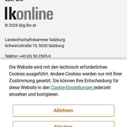
© 2026 sbg.lko.at
Landwirtschaftskammer Salzburg
Schwarzstraße 19, 5020 Salzburg
Telefon: +43 (0) 50 2595-0
E-Mail:
office@lk-salzburg.at
Die Website wird mit den technisch erforderlichen
Impressum
|
Kontakt
|
Datenschutzerklärung
|
Barrierefreiheit
|
Cookies ausgeführt. Andere Cookies werden nur mit Ihrer
Cookie-Einstellungen
Zustimmung gesetzt. Sie können Ihre Entscheidung für
diese Website in den
Cookie-Einstellungen
jederzeit
einsehen und korrigieren.
NEWSLETTER
Ablehnen
Erlauben