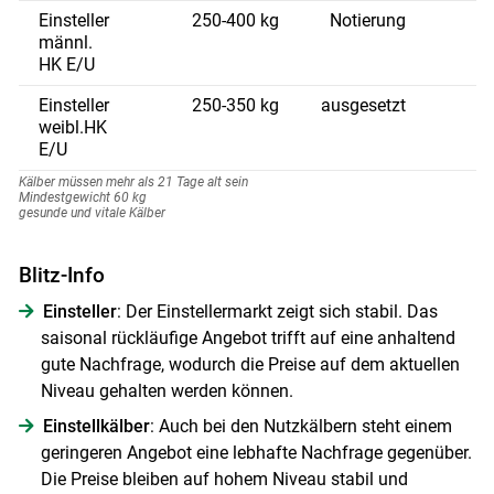
Einsteller
250-400 kg
Notierung
männl.
HK E/U
Skip to main content
Einsteller
250-350 kg
ausgesetzt
weibl.HK
E/U
Kälber müssen mehr als 21 Tage alt sein
Mindestgewicht 60 kg
gesunde und vitale Kälber
Blitz-Info
Einsteller
: Der Einstellermarkt zeigt sich stabil. Das
saisonal rückläufige Angebot trifft auf eine anhaltend
gute Nachfrage, wodurch die Preise auf dem aktuellen
Niveau gehalten werden können.
Einstellkälber
: Auch bei den Nutzkälbern steht einem
geringeren Angebot eine lebhafte Nachfrage gegenüber.
Die Preise bleiben auf hohem Niveau stabil und