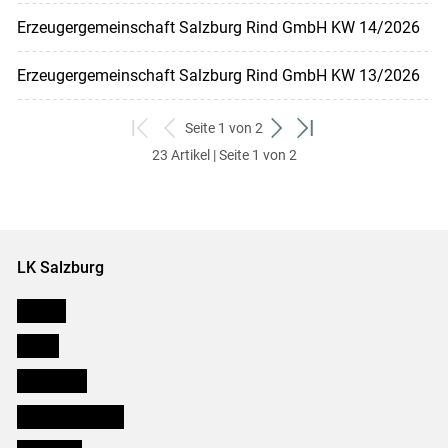
Erzeugergemeinschaft Salzburg Rind GmbH KW 14/2026
Erzeugergemeinschaft Salzburg Rind GmbH KW 13/2026
Seite 1 von 2
zum
zurück
weiter
zum
23 Artikel | Seite 1 von 2
ersten
zum
zum
letzten
Set
vorigen
nächsten
Set
Set
Set
LK Salzburg
Karriere
Presse
Downloads
Salzburger Bauer