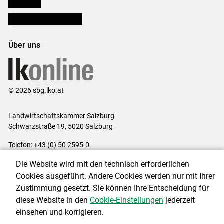
lk Planbau
Bezirksbauernkammern
Über uns
© 2026 sbg.lko.at
Landwirtschaftskammer Salzburg
Schwarzstraße 19, 5020 Salzburg
Telefon: +43 (0) 50 2595-0
E-Mail:
office@lk-salzburg.at
Die Website wird mit den technisch erforderlichen
Impressum
|
Kontakt
|
Datenschutzerklärung
|
Barrierefreiheit
|
Cookies ausgeführt. Andere Cookies werden nur mit Ihrer
Cookie-Einstellungen
Zustimmung gesetzt. Sie können Ihre Entscheidung für
diese Website in den
Cookie-Einstellungen
jederzeit
einsehen und korrigieren.