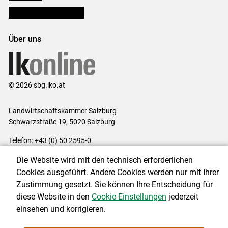
Bezirksbauernkammern
Über uns
© 2026 sbg.lko.at
Landwirtschaftskammer Salzburg
Schwarzstraße 19, 5020 Salzburg
Telefon: +43 (0) 50 2595-0
E-Mail:
office@lk-salzburg.at
Die Website wird mit den technisch erforderlichen
Impressum
|
Kontakt
|
Datenschutzerklärung
|
Barrierefreiheit
|
Cookies ausgeführt. Andere Cookies werden nur mit Ihrer
Cookie-Einstellungen
Zustimmung gesetzt. Sie können Ihre Entscheidung für
diese Website in den
Cookie-Einstellungen
jederzeit
einsehen und korrigieren.