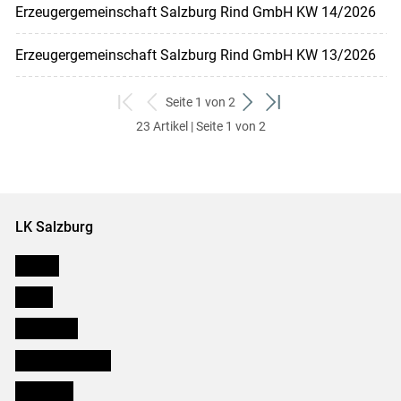
Erzeugergemeinschaft Salzburg Rind GmbH KW 14/2026
Erzeugergemeinschaft Salzburg Rind GmbH KW 13/2026
Seite 1 von 2
zum
zurück
weiter
zum
23 Artikel | Seite 1 von 2
ersten
zum
zum
letzten
Set
vorigen
nächsten
Set
Set
Set
LK Salzburg
Karriere
Presse
Downloads
Salzburger Bauer
lk Planbau