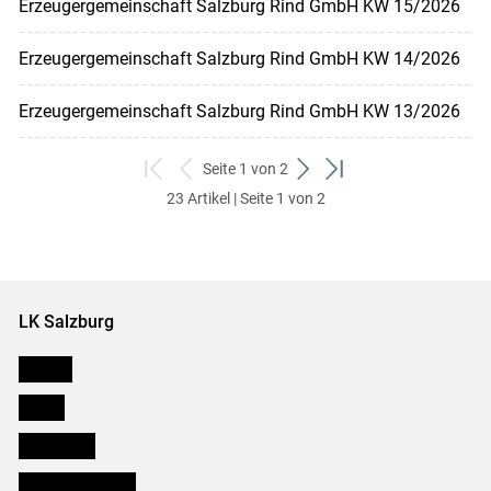
Erzeugergemeinschaft Salzburg Rind GmbH KW 15/2026
Erzeugergemeinschaft Salzburg Rind GmbH KW 14/2026
Erzeugergemeinschaft Salzburg Rind GmbH KW 13/2026
Seite 1 von 2
zum
zurück
weiter
zum
23 Artikel | Seite 1 von 2
ersten
zum
zum
letzten
Set
vorigen
nächsten
Set
Set
Set
LK Salzburg
Karriere
Presse
Downloads
Salzburger Bauer