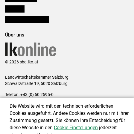
lk Planbau
Bezirksbauernkammern
Über uns
© 2026 sbg.lko.at
Landwirtschaftskammer Salzburg
Schwarzstraße 19, 5020 Salzburg
Telefon: +43 (0) 50 2595-0
E-Mail:
office@lk-salzburg.at
Die Website wird mit den technisch erforderlichen
Impressum
|
Kontakt
|
Datenschutzerklärung
|
Barrierefreiheit
|
Cookies ausgeführt. Andere Cookies werden nur mit Ihrer
Cookie-Einstellungen
Zustimmung gesetzt. Sie können Ihre Entscheidung für
diese Website in den
Cookie-Einstellungen
jederzeit