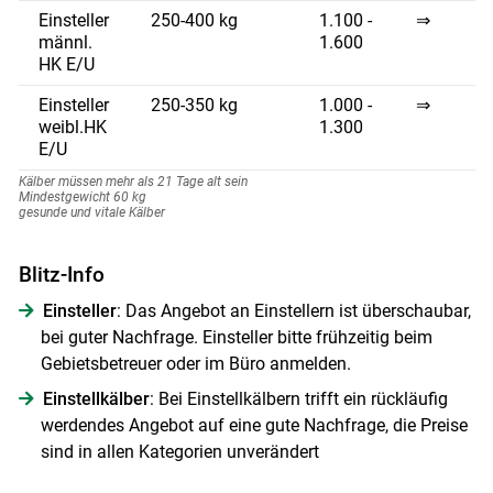
Einsteller
250-400 kg
1.100 -
⇒
männl.
1.600
HK E/U
Skip to main content
Einsteller
250-350 kg
1.000 -
⇒
weibl.HK
1.300
E/U
Kälber müssen mehr als 21 Tage alt sein
Mindestgewicht 60 kg
gesunde und vitale Kälber
Blitz-Info
Einsteller
: Das Angebot an Einstellern ist überschaubar,
bei guter Nachfrage. Einsteller bitte frühzeitig beim
Gebietsbetreuer oder im Büro anmelden.
Einstellkälber
: Bei Einstellkälbern trifft ein rückläufig
werdendes Angebot auf eine gute Nachfrage, die Preise
sind in allen Kategorien unverändert