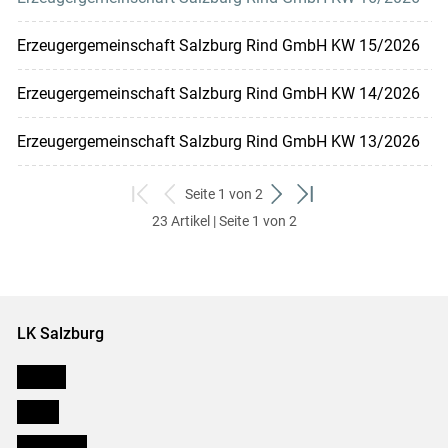
Erzeugergemeinschaft Salzburg Rind GmbH KW 15/2026
Erzeugergemeinschaft Salzburg Rind GmbH KW 14/2026
Erzeugergemeinschaft Salzburg Rind GmbH KW 13/2026
Seite 1 von 2
zum
zurück
weiter
zum
23 Artikel | Seite 1 von 2
ersten
zum
zum
letzten
Set
vorigen
nächsten
Set
Set
Set
LK Salzburg
Karriere
Presse
Downloads