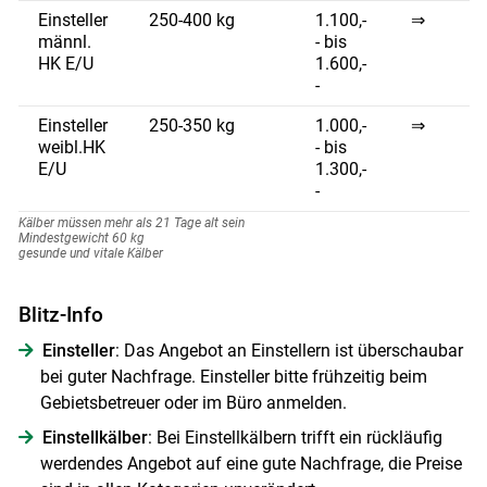
Einsteller
250-400 kg
1.100,-
⇒
männl.
- bis
HK E/U
1.600,-
-
Skip to main content
Einsteller
250-350 kg
1.000,-
⇒
weibl.HK
- bis
E/U
1.300,-
-
Kälber müssen mehr als 21 Tage alt sein
Mindestgewicht 60 kg
gesunde und vitale Kälber
Blitz-Info
Einsteller
: Das Angebot an Einstellern ist überschaubar
bei guter Nachfrage. Einsteller bitte frühzeitig beim
Gebietsbetreuer oder im Büro anmelden.
Einstellkälber
: Bei Einstellkälbern trifft ein rückläufig
werdendes Angebot auf eine gute Nachfrage, die Preise