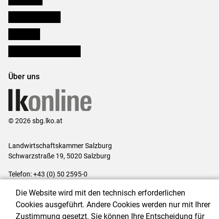
Salzburger Bauer
lk Planbau
Bezirksbauernkammern
Über uns
© 2026 sbg.lko.at
Landwirtschaftskammer Salzburg
Schwarzstraße 19, 5020 Salzburg
Telefon: +43 (0) 50 2595-0
E-Mail:
office@lk-salzburg.at
Die Website wird mit den technisch erforderlichen
Impressum
|
Kontakt
|
Datenschutzerklärung
|
Barrierefreiheit
|
Cookies ausgeführt. Andere Cookies werden nur mit Ihrer
Cookie-Einstellungen
Zustimmung gesetzt. Sie können Ihre Entscheidung für