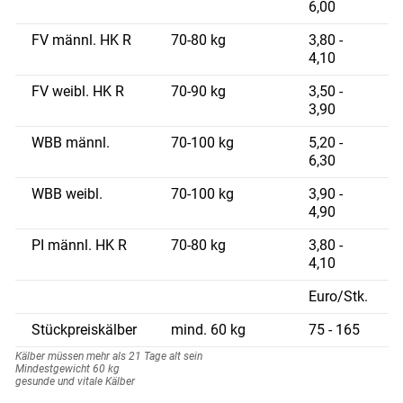
6,00
FV männl. HK R
70-80 kg
3,80 -
4,10
FV weibl. HK R
70-90 kg
3,50 -
3,90
WBB männl.
70-100 kg
5,20 -
6,30
WBB weibl.
70-100 kg
3,90 -
4,90
PI männl. HK R
70-80 kg
3,80 -
4,10
Euro/Stk.
Stückpreiskälber
mind. 60 kg
75 - 165
Kälber müssen mehr als 21 Tage alt sein
Mindestgewicht 60 kg
gesunde und vitale Kälber