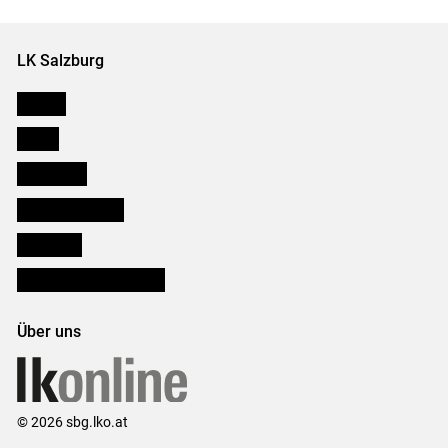
Set
Set
LK Salzburg
Karriere
Presse
Downloads
Salzburger Bauer
lk Planbau
Bezirksbauernkammern
Über uns
© 2026 sbg.lko.at