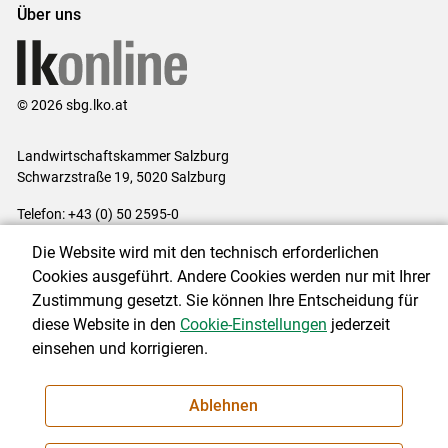
Über uns
© 2026 sbg.lko.at
Landwirtschaftskammer Salzburg
Schwarzstraße 19, 5020 Salzburg
Telefon: +43 (0) 50 2595-0
E-Mail:
office@lk-salzburg.at
Die Website wird mit den technisch erforderlichen
Impressum
|
Kontakt
|
Datenschutzerklärung
|
Barrierefreiheit
|
Cookies ausgeführt. Andere Cookies werden nur mit Ihrer
Cookie-Einstellungen
Zustimmung gesetzt. Sie können Ihre Entscheidung für
diese Website in den
Cookie-Einstellungen
jederzeit
einsehen und korrigieren.
NEWSLETTER
Ablehnen