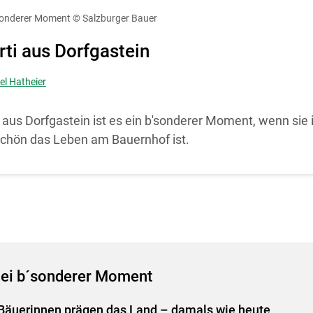
diese Website in den Cookie-Einstellungen jederzeit einsehen un
b´sonderer Moment
© Salzburger Bauer
Cookies Einstellungen
Akzeptieren
rti aus Dorfgastein
el Hatheier
i aus Dorfgastein ist es ein b'sonderer Moment, wenn sie
schön das Leben am Bauernhof ist.
ei b´sonderer Moment
Bäuerinnen prägen das Land – damals wie heute