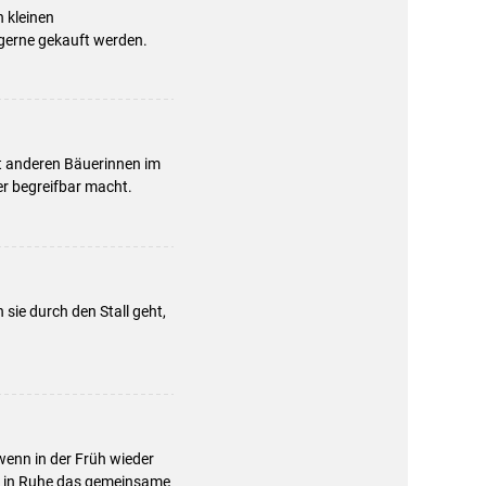
 kleinen
 gerne gekauft werden.
it anderen Bäuerinnen im
er begreifbar macht.
sie durch den Stall geht,
wenn in der Früh wieder
ie in Ruhe das gemeinsame