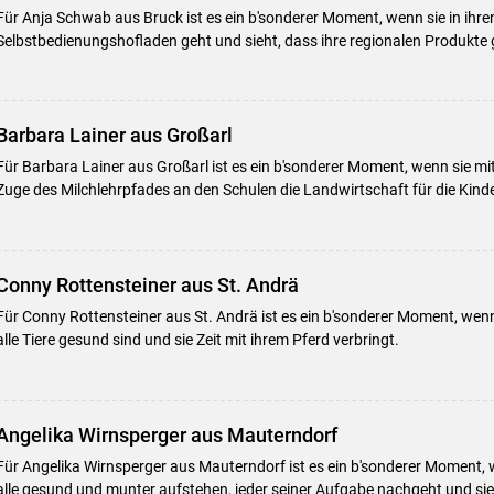
Für Anja Schwab aus Bruck ist es ein b'sonderer Moment, wenn sie in ihren
Selbstbedienungshofladen geht und sieht, dass ihre regionalen Produkte
Barbara Lainer aus Großarl
Für Barbara Lainer aus Großarl ist es ein b'sonderer Moment, wenn sie m
Zuge des Milchlehrpfades an den Schulen die Landwirtschaft für die Kind
Conny Rottensteiner aus St. Andrä
Für Conny Rottensteiner aus St. Andrä ist es ein b'sonderer Moment, wenn 
alle Tiere gesund sind und sie Zeit mit ihrem Pferd verbringt.
Angelika Wirnsperger aus Mauterndorf
Für Angelika Wirnsperger aus Mauterndorf ist es ein b'sonderer Moment, 
alle gesund und munter aufstehen, jeder seiner Aufgabe nachgeht und s