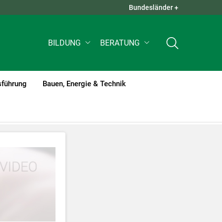
Bundesländer +
QUICK LINKS +
BILDUNG
BERATUNG
sführung
Bauen, Energie & Technik
tzt werden
.
nnen Ihre