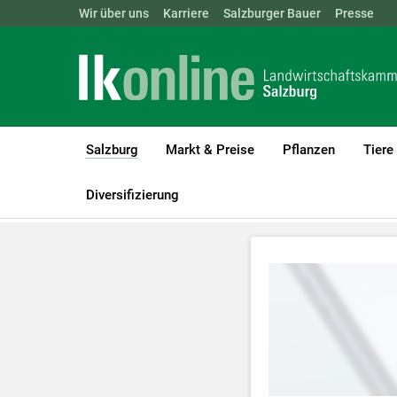
Landwirtschaftskammern:
Wir über uns
Karriere
Salzburger Bauer
ÖSTERREICH
BGLD
Presse
KTN
Salzburg
Markt & Preise
Pflanzen
Tiere
(current)1
LK Salzburg
Salzburg
Videos
Bäuerinnen: Mei b´sonderer 
Diversifizierung
Zum Abspielen 
Für weitere I