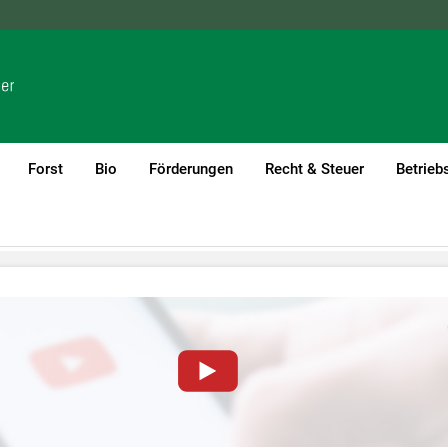
NÖ
OÖ
SBG
STMK
TIROL
VBG
WIEN
Forst
Bio
Förderungen
Recht & Steuer
Betrieb
Moment
von YouTube-Videos auf dieser Website müssen Cookies gese
nformationen lesen Sie bitte unsere
Datenschutzerklärung
.Sie kö