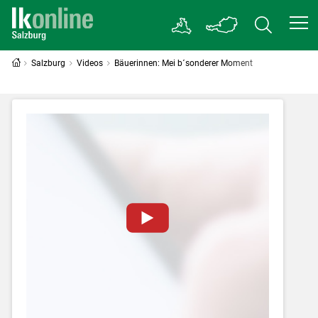
Salzburg
Videos
Bäuerinnen: Mei b´sonderer Moment
Zum Abspielen von YouTube-Videos auf
dieser Website müssen Cookies gesetzt
werden
.
Für weitere Informationen lesen Sie bitte
unsere
Datenschutzerklärung
.Sie können Ihre
Entscheidung für diese Website in den Cookie-