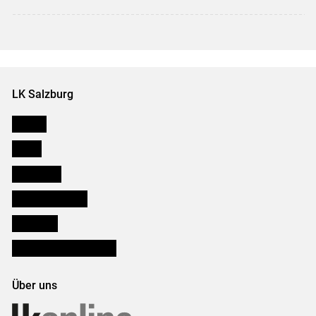
LK Salzburg
Karriere
Presse
Downloads
Salzburger Bauer
lk Planbau
Bezirksbauernkammern
Über uns