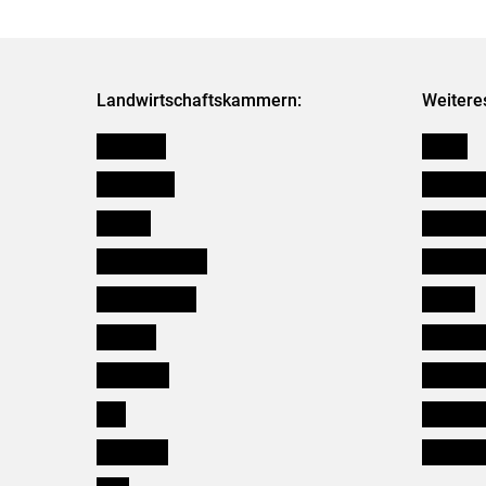
Landwirtschaftskammern:
Weitere
Österreich
Presse
Burgenland
Bezirksb
Kärnten
Mitarbeit
Niederösterreich
Salzburg
Oberösterreich
Karriere
Salzburg
Verbänd
Steiermark
Kleinanz
Tirol
Wildökol
Vorarlberg
Downloa