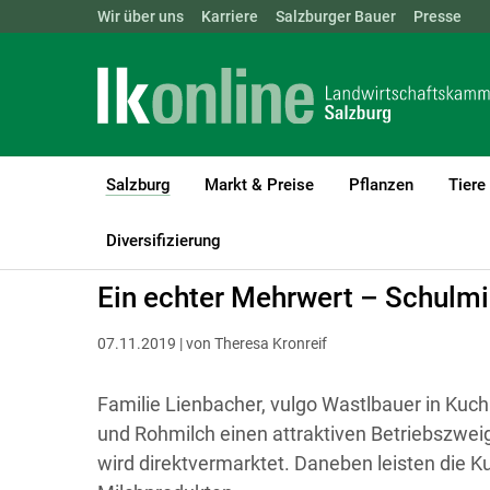
Landwirtschaftskammern:
Wir über uns
Karriere
Salzburger Bauer
ÖSTERREICH
BGLD
Presse
KTN
Salzburg
Markt & Preise
Pflanzen
Tiere
(current)1
LK Salzburg
Salzburg
Salzburger Bauer
Betriebsreportagen
Diversifizierung
Ein echter Mehrwert – Schulmi
07.11.2019 | von Theresa Kronreif
Familie Lienbacher, vulgo Wastlbauer in Kuch
und Rohmilch einen attraktiven Betriebszweig
wird direktvermarktet. Daneben leisten die K