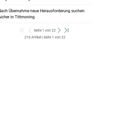
Nach Übernahme neue Herausforderung suchen:
icher in Tittmoning
Seite 1 von 22
zum
zurück
weiter
zum
216 Artikel | Seite 1 von 22
ersten
zum
zum
letzten
Set
vorigen
nächsten
Set
Set
Set