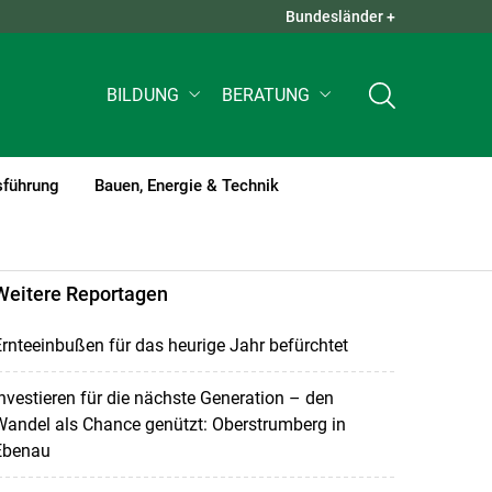
Bundesländer +
QUICK LINKS +
BILDUNG
BERATUNG
sführung
Bauen, Energie & Technik
Weitere Reportagen
rnteeinbußen für das heurige Jahr befürchtet
nvestieren für die nächste Generation – den
andel als Chance genützt: Oberstrumberg in
Ebenau