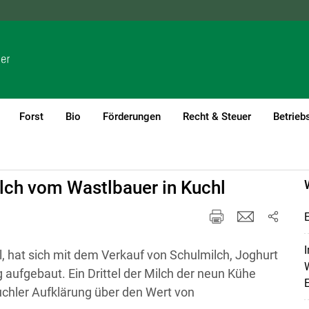
NÖ
OÖ
SBG
STMK
TIROL
VBG
WIEN
Forst
Bio
Förderungen
Recht & Steuer
Betrieb
lch vom Wastlbauer in Kuchl
E
I
l, hat sich mit dem Verkauf von Schulmilch, Joghurt
W
 aufgebaut. Ein Drittel der Milch der neun Kühe
uchler Aufklärung über den Wert von