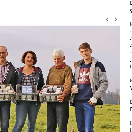
E
g
Previous
Next
H
A
L
K
V
Skip to main content
D
F
L
L