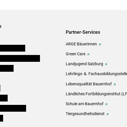
s
Partner-Services
ARGE Bäuerinnen
auernkammern
Green Care
erinnen und Mitarbeiter
Landjugend Salzburg
er Bauer
Lehrlings- &. Fachausbildungsstell
Lebensqualität Bauernhof
e
Ländliches Fortbildungsinstitut (LF
eigen
Schule am Bauernhof
ogisches Forum
Tiergesundheitsdienst
ds