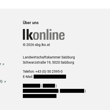
Über uns
© 2026 sbg.lko.at
Landwirtschaftskammer Salzburg
Schwarzstraße 19, 5020 Salzburg
e
Telefon: +43 (0) 50 2595-0
E-Mail:
office@lk-salzburg.at
I)
Impressum
|
Kontakt
|
Datenschutzerklärung
|
Barrierefreiheit
|
Cookie-Einstellungen