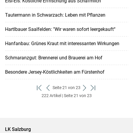
Eisl-Eis: Köstliche Erfrischung aus Schafmilch
Tautermann in Schwarzach: Leben mit Pflanzen
Hartlbauer Saalfelden: "Wir waren sofort leergekauft“
Hanfanbau: Grünes Kraut mit interessanten Wirkungen
Schmaranzgut: Brennerei und Brauerei am Hof
Besondere Jersey-Köstlichkeiten am Fürstenhof
Seite 21 von 23
zum
zurück
weiter
zum
222 Artikel | Seite 21 von 23
ersten
zum
zum
letzten
Set
vorigen
nächsten
Set
Set
Set
LK Salzburg