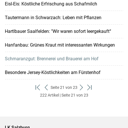
Eisl-Eis: Köstliche Erfrischung aus Schafmilch
Tautermann in Schwarzach: Leben mit Pflanzen
Hartlbauer Saalfelden: "Wir waren sofort leergekauft“
Hanfanbau: Grünes Kraut mit interessanten Wirkungen
Schmaranzgut: Brennerei und Brauerei am Hof
Besondere Jersey-Köstlichkeiten am Fürstenhof
Seite 21 von 23
zum
zurück
weiter
zum
222 Artikel | Seite 21 von 23
ersten
zum
zum
letzten
Set
vorigen
nächsten
Set
Set
Set
LK Salzburg